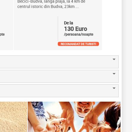
Becici-Budva, langa plaja, la 4 km de
centrul istoric din Budva, 23km ...
De la
130 Euro
pte
/persoana/noapte
RECOMANDAT DE TURISTI