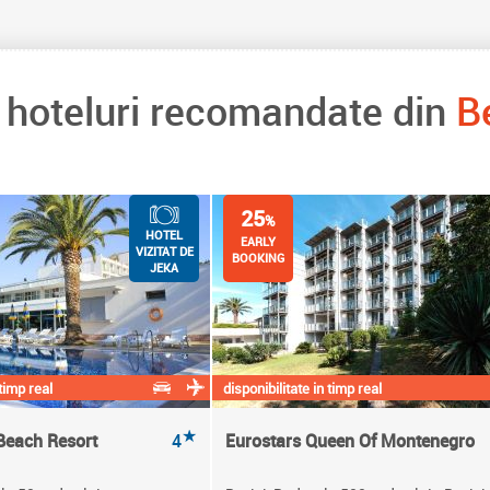
e hoteluri recomandate din
B
25
%
HOTEL
EARLY
VIZITAT DE
BOOKING
JEKA
 timp real
disponibilitate in timp real
★
Beach Resort
4
Eurostars Queen Of Montenegro