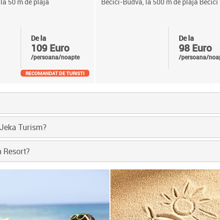
 la 50 m de plaja
Becici-Budva, la 500 m de plaja Becici
De la
De la
109 Euro
98 Euro
/persoana/noapte
/persoana/noa
RECOMANDAT DE TURISTI
i Jeka Turism?
h Resort?