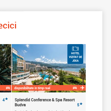
ecici
HOTEL
VIZITAT DE
JEKA
disponibilitate in timp real
★
4
Splendid Conference & Spa Resort
★
Budva
5