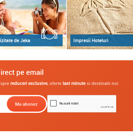
izitate de Jeka
Impresii Hoteluri
irect pe email
despre
reduceri exclusive
, oferte
last minute
si destinatii noi.