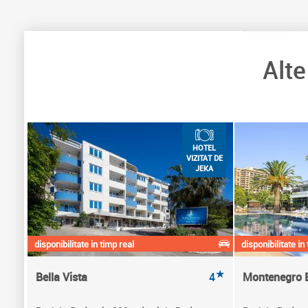
Alt
HOTEL
VIZITAT DE
JEKA
disponibilitate in timp real
disponibilitate in
★
Bella Vista
4
Montenegro 