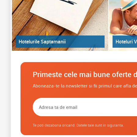
Hoteluri V
Hotelurile Saptamanii
Primeste cele mai bune oferte d
Aboneaza-te la newsletter si fii primul care afla 
Te poti dezabona oricand. Datele tale sunt in siguranta.