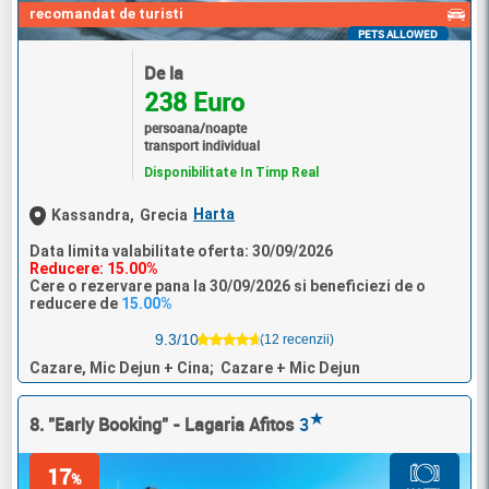
recomandat de turisti
PETS ALLOWED
De la
238 Euro
persoana/noapte
transport individual
Disponibilitate In Timp Real
Harta
Kassandra,
Grecia
Data limita valabilitate oferta: 30/09/2026
Reducere: 15.00%
Cere o rezervare pana la 30/09/2026 si beneficiezi de o
reducere de
15.00%
9.3/10
(12 recenzii)
Cazare, Mic Dejun + Cina; Cazare + Mic Dejun
★
8. "Early Booking" - Lagaria Afitos
3
17
%