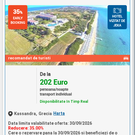
35
%
HOTEL
EARLY
VIZITAT DE
BOOKING
JEKA
recomandat de turisti
De la
202 Euro
persoana/noapte
transport individual
Disponibilitate In Timp Real
Harta
Kassandra,
Grecia
Data limita valabilitate oferta: 30/09/2026
Reducere: 35.00%
Cere o rezervare pana la 30/09/2026 si beneficiezi de o