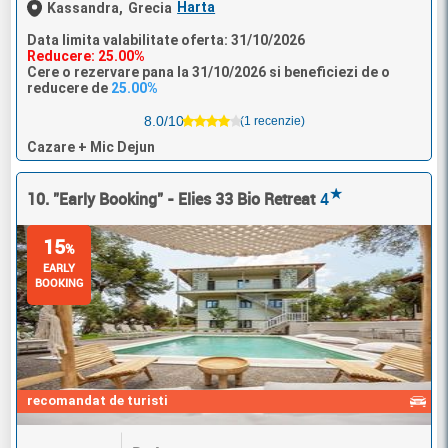
Harta
Kassandra,
Grecia
Data limita valabilitate oferta: 31/10/2026
Reducere: 25.00%
Cere o rezervare pana la 31/10/2026 si beneficiezi de o
reducere de
25.00%
8.0/10
(1 recenzie)
Cazare + Mic Dejun
★
10. "Early Booking" - Elies 33 Bio Retreat
4
15
%
EARLY
BOOKING
recomandat de turisti