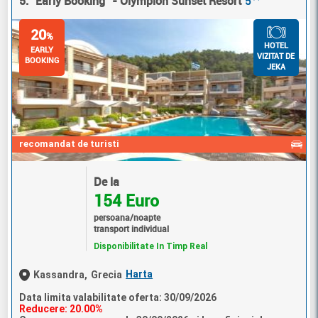
5. "Early Booking" - Olympion Sunset Resort
5
20
%
HOTEL
EARLY
VIZITAT DE
BOOKING
JEKA
recomandat de turisti
De la
154 Euro
persoana/noapte
transport individual
Disponibilitate In Timp Real
Harta
Kassandra,
Grecia
Data limita valabilitate oferta: 30/09/2026
Reducere: 20.00%