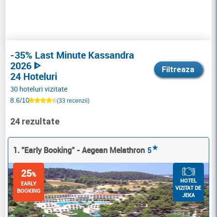
-35% Last Minute Kassandra
2026 ᐈ
Filtreaza
24 Hoteluri
30 hoteluri vizitate
8.6/10
(33 recenzii)
24 rezultate
★
1. "Early Booking" - Aegean Melathron
5
25
%
HOTEL
EARLY
VIZITAT DE
BOOKING
JEKA