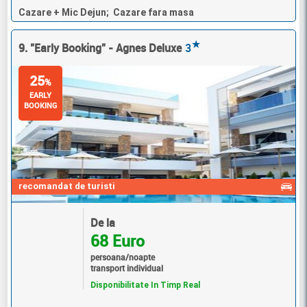
Cazare + Mic Dejun; Cazare fara masa
★
9. "Early Booking" - Agnes Deluxe
3
25
%
EARLY
BOOKING
recomandat de turisti
De la
68 Euro
persoana/noapte
transport individual
Disponibilitate In Timp Real