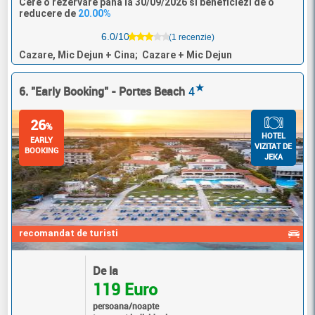
Cere o rezervare pana la 30/09/2026 si beneficiezi de o
reducere de
20.00%
6.0/10
(1 recenzie)
Cazare, Mic Dejun + Cina; Cazare + Mic Dejun
★
6. "Early Booking" - Portes Beach
4
26
%
HOTEL
EARLY
VIZITAT DE
BOOKING
JEKA
recomandat de turisti
De la
119 Euro
persoana/noapte