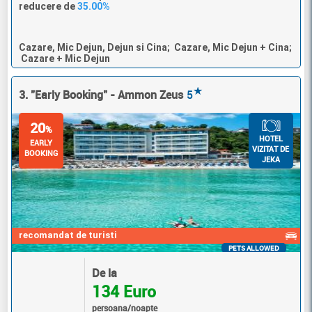
reducere de
35.00%
Cazare, Mic Dejun, Dejun si Cina; Cazare, Mic Dejun + Cina;
Cazare + Mic Dejun
★
3. "Early Booking" - Ammon Zeus
5
20
%
HOTEL
EARLY
VIZITAT DE
BOOKING
JEKA
recomandat de turisti
PETS ALLOWED
De la
134 Euro
persoana/noapte