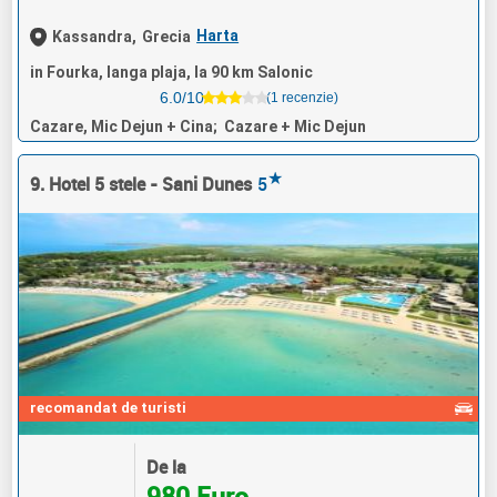
Harta
Kassandra,
Grecia
in Fourka, langa plaja, la 90 km Salonic
6.0/10
(1 recenzie)
Cazare, Mic Dejun + Cina; Cazare + Mic Dejun
★
9. Hotel 5 stele - Sani Dunes
5
recomandat de turisti
De la
980 Euro