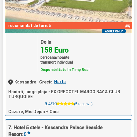
recomandat de turisti
ADULT ONLY
De la
158 Euro
persoana/noapte
transport individual
Disponibilitate In Timp Real
Harta
Kassandra,
Grecia
Hanioti, langa plaja - EX GRECOTEL MARGO BAY & CLUB
TURQUOISE
9.4/10
(5 recenzii)
Cazare, Mic Dejun + Cina
7. Hotel 5 stele - Kassandra Palace Seaside
★
Resort
5