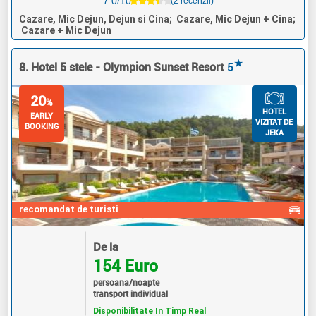
7.0/10
(2 recenzii)
Cazare, Mic Dejun, Dejun si Cina; Cazare, Mic Dejun + Cina;
Cazare + Mic Dejun
★
8. Hotel 5 stele - Olympion Sunset Resort
5
20
%
HOTEL
EARLY
VIZITAT DE
BOOKING
JEKA
recomandat de turisti
De la
154 Euro
persoana/noapte
transport individual
Disponibilitate In Timp Real