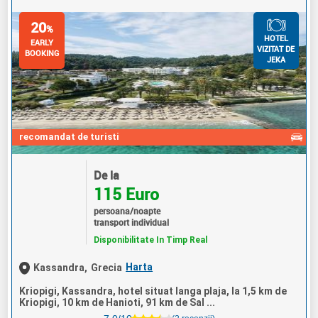
20
%
HOTEL
EARLY
VIZITAT DE
BOOKING
JEKA
recomandat de turisti
De la
115 Euro
persoana/noapte
transport individual
Disponibilitate In Timp Real
Harta
Kassandra,
Grecia
Kriopigi, Kassandra, hotel situat langa plaja, la 1,5 km de
Kriopigi, 10 km de Hanioti, 91 km de Sal ...