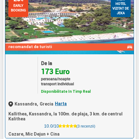
HOTEL
EARLY
VIZITAT DE
BOOKING
JEKA
recomandat de turisti
De la
173 Euro
persoana/noapte
transport individual
Disponibilitate In Timp Real
Harta
Kassandra,
Grecia
Kallithea, Kassandra, la 100m. de plaja, 3 km. de centrul
Kalithea
10.0/10
(3 recenzii)
Cazare, Mic Dejun + Cina