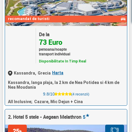
recomandat de turisti
De la
73 Euro
persoana/noapte
transport individual
Disponibilitate In Timp Real
Harta
Kassandra,
Grecia
Kassandra, langa plaja, la 2 km de Nea Potidea si 4 km de
Nea Moudania
9.8/10
(4 recenzii)
All Inclusive; Cazare, Mic Dejun + Cina
★
2. Hotel 5 stele - Aegean Melathron
5
25
%