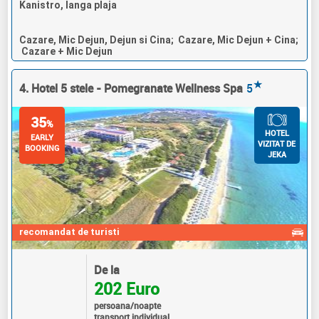
Kanistro, langa plaja
Cazare, Mic Dejun, Dejun si Cina; Cazare, Mic Dejun + Cina;
Cazare + Mic Dejun
★
4. Hotel 5 stele - Pomegranate Wellness Spa
5
35
%
HOTEL
EARLY
VIZITAT DE
BOOKING
JEKA
recomandat de turisti
De la
202 Euro
persoana/noapte
transport individual