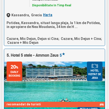
Disponibilitate In Timp Real
Harta
Kassandra,
Grecia
Potidea, Kassandra, situat langa plaja, la 1 km de Potidea,
in apropiere de Nea Moudania, 34 km de H ...
Cazare, Mic Dejun, Dejun si Cina; Cazare, Mic Dejun + Cina;
Cazare + Mic Dejun
★
5. Hotel 5 stele - Ammon Zeus
5
20
%
HOTEL
EARLY
VIZITAT DE
BOOKING
JEKA
recomandat de turisti
PETS ALLOWED