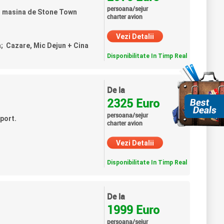
persoana/sejur
cu masina de Stone Town
charter avion
Vezi Detalii
a; Cazare, Mic Dejun + Cina
Disponibilitate In Timp Real
De la
2325 Euro
persoana/sejur
port.
charter avion
Vezi Detalii
Disponibilitate In Timp Real
De la
1999 Euro
persoana/sejur