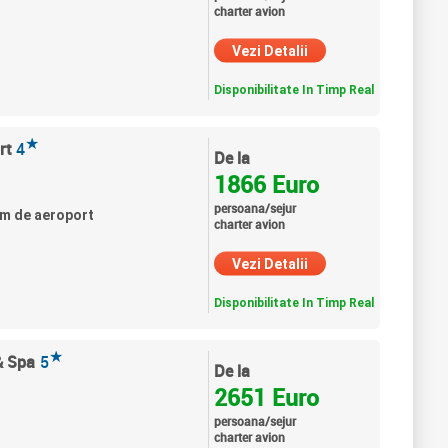
charter avion
Vezi Detalii
Disponibilitate In Timp Real
★
rt
4
De la
1866 Euro
persoana/sejur
 km de aeroport
charter avion
Vezi Detalii
Disponibilitate In Timp Real
★
& Spa
5
De la
2651 Euro
persoana/sejur
charter avion