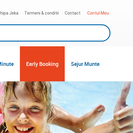
hipa Jeka
Termeni & conditii
Contact
 Contul Meu
Minute
Early Booking
Sejur Munte