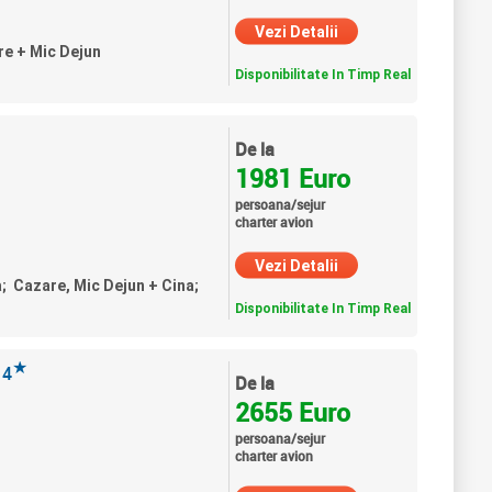
Vezi Detalii
re + Mic Dejun
Disponibilitate In Timp Real
De la
1981 Euro
persoana/sejur
charter avion
Vezi Detalii
a; Cazare, Mic Dejun + Cina;
Disponibilitate In Timp Real
★
4
De la
2655 Euro
persoana/sejur
charter avion