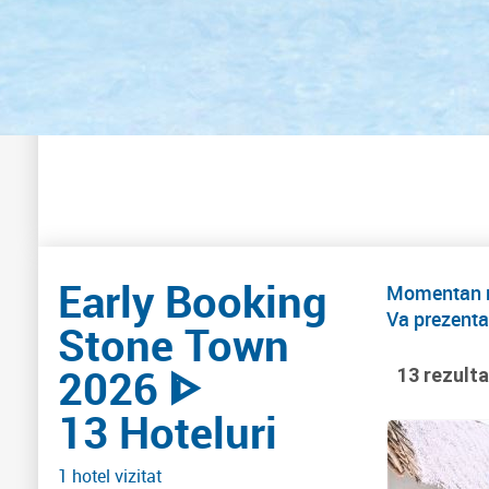
Early Booking
Momentan nu
Va prezenta
Stone Town
2026 ᐈ
13 rezult
13 Hoteluri
1 hotel vizitat