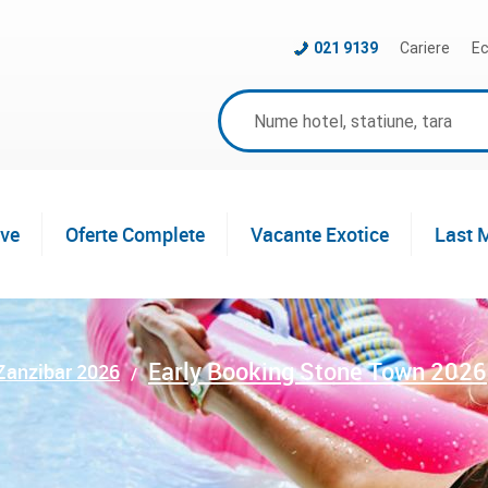
021 9139
Cariere
Ec
ive
Oferte Complete
Vacante Exotice
Last 
Early Booking Stone Town 2026
 Zanzibar 2026