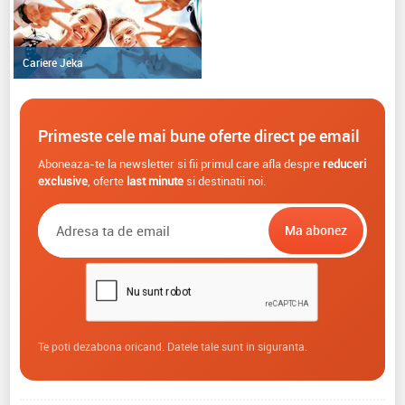
Cariere Jeka
Primeste cele mai bune oferte direct pe email
Aboneaza-te la newsletter si fii primul care afla despre
reduceri
exclusive
, oferte
last minute
si destinatii noi.
Te poti dezabona oricand. Datele tale sunt in siguranta.