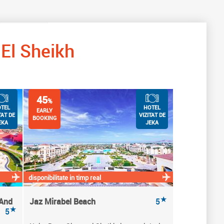
El Sheikh
45
%
TEL
HOTEL
EARLY
TAT DE
VIZITAT DE
BOOKING
EKA
JEKA
disponibilitate in timp real
★
 And
Jaz Mirabel Beach
5
★
5