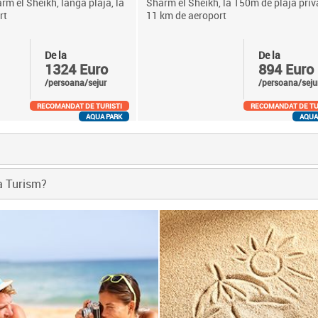
m el Sheikh, langa plaja, la
Sharm el Sheikh, la 150m de plaja priv
rt
11 km de aeroport
De la
De la
1324 Euro
894 Euro
/persoana/sejur
/persoana/seju
RECOMANDAT DE TURISTI
RECOMANDAT DE TU
AQUA PARK
AQUA
ka Turism?