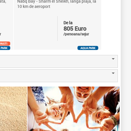
ata,
Nabq Bay - Sharm el Sheikh, langa plaja, la
10 km de aeroport
De la
805 Euro
r
/persoana/sejur
RISTI
 PARK
AQUA PARK