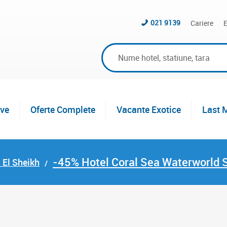
021 9139
Cariere
E
ive
Oferte Complete
Vacante Exotice
Last 
-45% Hotel Coral Sea Waterworld 
 El Sheikh