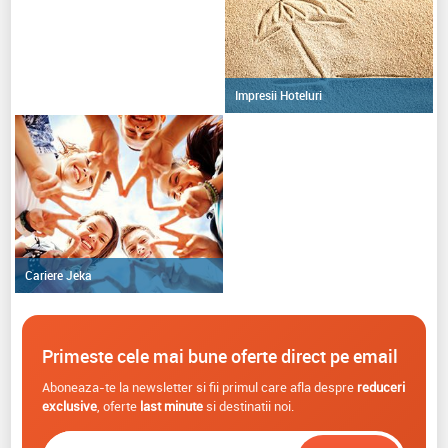
Impresii Hoteluri
Cariere Jeka
Primeste cele mai bune oferte direct pe email
Aboneaza-te la newsletter si fii primul care afla despre
reduceri
exclusive
, oferte
last minute
si destinatii noi.