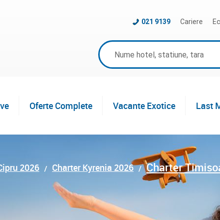
021 9139
Cariere
Ec
ive
Oferte Complete
Vacante Exotice
Last 
Charter Timiso
Cipru 2026
Charter Kyrenia 2026