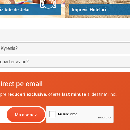
izitate de Jeka
Impresii Hoteluri
n Kyrenia?
 charter avion?
irect pe email
spre
reduceri exclusive
, oferte
last minute
si destinatii noi.