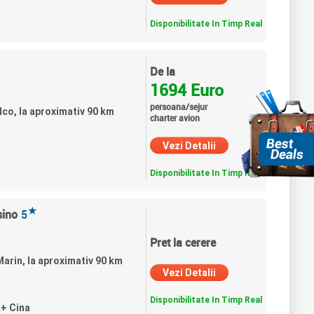
Disponibilitate In Timp Real
De la
1694 Euro
persoana/sejur
lco, la aproximativ 90 km
charter avion
Vezi Detalii
Disponibilitate In Timp Real
★
sino
5
Pret la cerere
 Marin, la aproximativ 90 km
Vezi Detalii
Disponibilitate In Timp Real
 + Cina