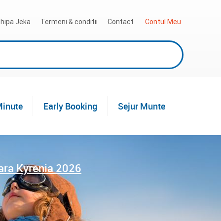
hipa Jeka
Termeni & conditii
Contact
 Contul Meu
Minute
Early Booking
Sejur Munte
ara Kyrenia 2026