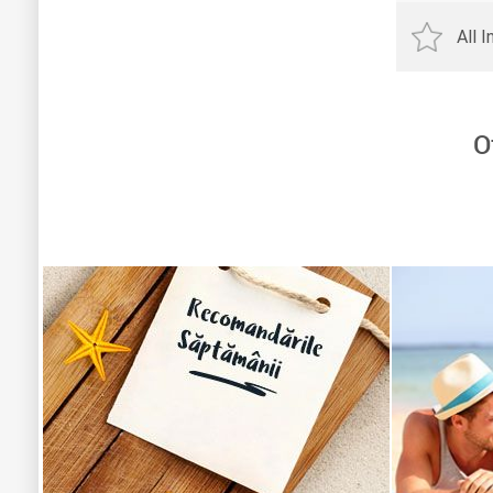
All 
O