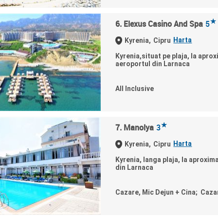
★
6. Elexus Casino And Spa
5
Harta
Kyrenia,
Cipru
Kyrenia,situat pe plaja, la apro
aeroportul din Larnaca
All Inclusive
★
7. Manolya
3
Harta
Kyrenia,
Cipru
Kyrenia, langa plaja, la aproxim
din Larnaca
Cazare, Mic Dejun + Cina; Caza