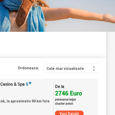
Ordoneaza:
Cele mai vizualizate
★
 Casino & Spa
5
De la
2746 Euro
persoana/sejur
cak, la aproximativ 90 km fata
charter avion
Vezi Detalii