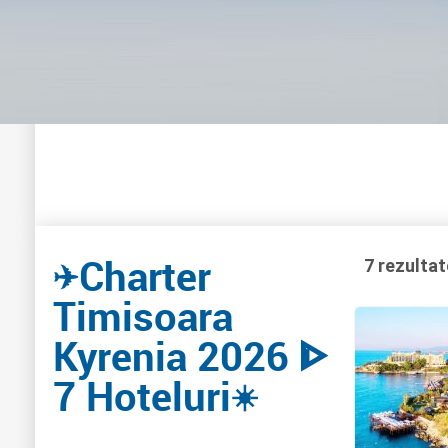
Charter
✈️
7 rezultat
Timisoara
Kyrenia 2026 ᐈ
7 Hoteluri
☀️