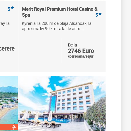
★
5
Merit Royal Premium Hotel Casino &
★
Spa
5
ay, la
Kyrenia, la 200 m de plaja Alsancak, la
aproximativ 90 km fata de aero ...
De la
cerere
2746 Euro
/persoana/sejur