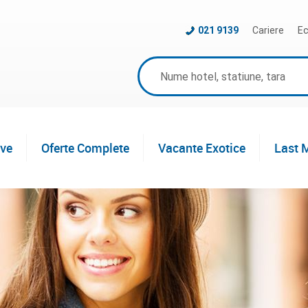
021 9139
Cariere
Ec
ive
Oferte Complete
Vacante Exotice
Last 