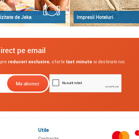
izitate de Jeka
Impresii Hoteluri
irect pe email
spre
reduceri exclusive
, oferte
last minute
si destinatii noi.
Utile
Contracte