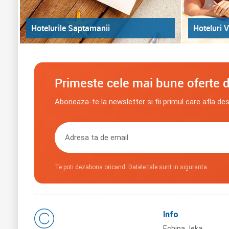
Hoteluri V
Hotelurile Saptamanii
Primeste cele mai bune oferte d
Aboneaza-te la newsletter si fii primul care afla de
Te poti dezabona oricand. Datele tale sunt in siguranta.
Info
Echipa Jeka