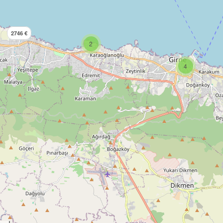
2746 €
2
4