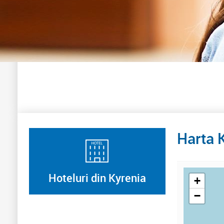
Harta 
Hoteluri din Kyrenia
+
−