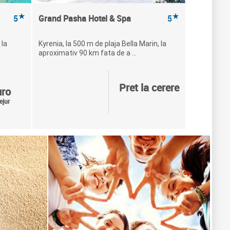
★
★
5
Grand Pasha Hotel & Spa
5
 la
Kyrenia, la 500 m de plaja Bella Marin, la
aproximativ 90 km fata de a ...
Pret la cerere
uro
ejur