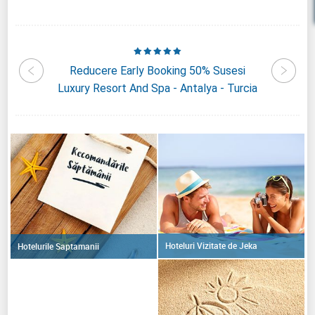
elphin
Reducere Early Booking 50% Susesi
Redu
Luxury Resort And Spa - Antalya - Turcia
Hoteluri Vizitate de Jeka
Hotelurile Saptamanii