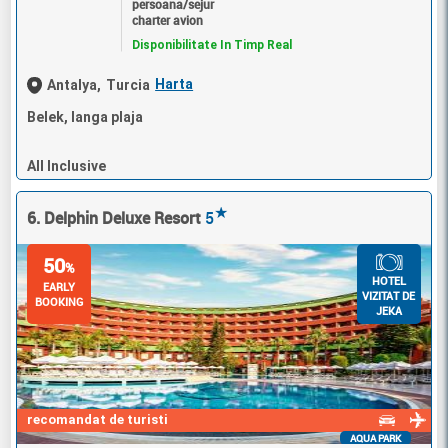
persoana/sejur
charter avion
Disponibilitate In Timp Real
Harta
Antalya,
Turcia
Belek, langa plaja
All Inclusive
★
6. Delphin Deluxe Resort
5
50
%
HOTEL
EARLY
VIZITAT DE
BOOKING
JEKA
recomandat de turisti
AQUA PARK