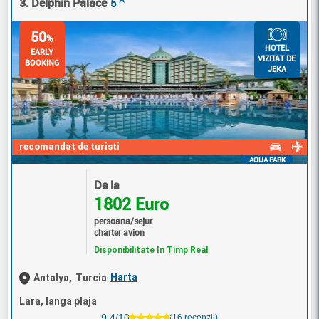
3. Delphin Palace
5
50
%
HOTEL
EARLY
VIZITAT DE
BOOKING
JEKA
recomandat de turisti
AQUA PARK
De la
1802 Euro
persoana/sejur
charter avion
Disponibilitate In Timp Real
Harta
Antalya,
Turcia
Lara, langa plaja
9.4/10
(16 recenzii)