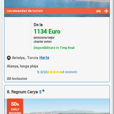
recomandat de turisti
De la
1134 Euro
persoana/sejur
charter avion
Disponibilitate In Timp Real
Harta
Antalya,
Turcia
Alanya, langa plaja
9.3/10
(4 recenzii)
All Inclusive
★
8. Regnum Carya
5
50
%
EARLY
BOOKING