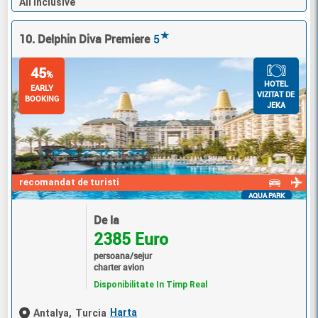
All Inclusive
★
10. Delphin Diva Premiere
5
45
%
HOTEL
EARLY
VIZITAT DE
BOOKING
JEKA
recomandat de turisti
AQUA PARK
De la
2385 Euro
persoana/sejur
charter avion
Disponibilitate In Timp Real
Harta
Antalya,
Turcia