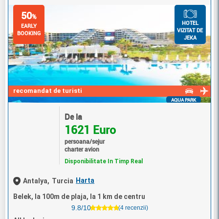
50
%
HOTEL
EARLY
VIZITAT DE
BOOKING
JEKA
recomandat de turisti
AQUA PARK
De la
1621 Euro
persoana/sejur
charter avion
Disponibilitate In Timp Real
Harta
Antalya,
Turcia
Belek, la 100m de plaja, la 1 km de centru
9.8/10
(4 recenzii)