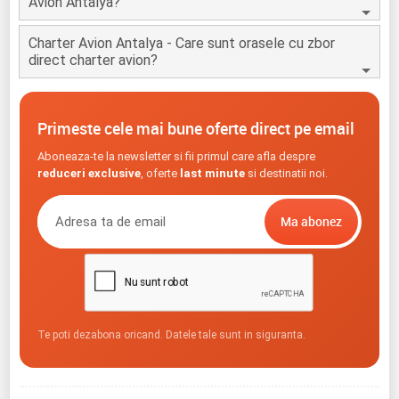
Avion Antalya?
Charter Avion Antalya - Care sunt orasele cu zbor
direct charter avion?
Primeste cele mai bune oferte direct pe email
Aboneaza-te la newsletter si fii primul care afla despre
reduceri exclusive
, oferte
last minute
si destinatii noi.
Te poti dezabona oricand. Datele tale sunt in siguranta.