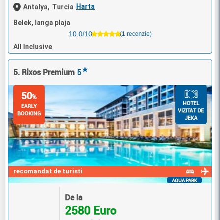
Harta
Antalya,
Turcia
Belek, langa plaja
10.0/10
(1 recenzie)
All Inclusive
★
5. Rixos Premium
5
50
%
HOTEL
EARLY
VIZITAT DE
BOOKING
JEKA
recomandat de turisti
AQUA PARK
De la
2580 Euro