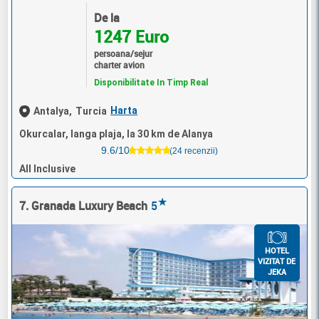
De la
1247 Euro
persoana/sejur
charter avion
Disponibilitate In Timp Real
Harta
Antalya,
Turcia
Okurcalar, langa plaja, la 30 km de Alanya
9.6/10
(24 recenzii)
All Inclusive
★
7. Granada Luxury Beach
5
HOTEL
VIZITAT DE
JEKA