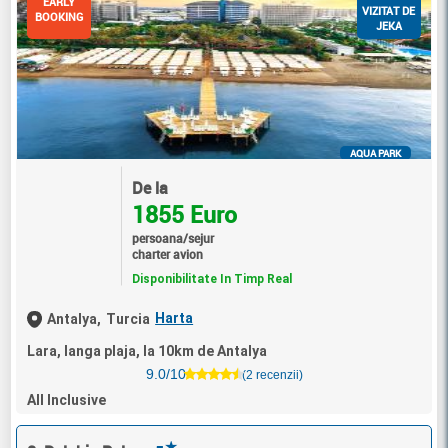
EARLY
VIZITAT DE
BOOKING
JEKA
AQUA PARK
De la
1855 Euro
persoana/sejur
charter avion
Disponibilitate In Timp Real
Harta
Antalya,
Turcia
Lara, langa plaja, la 10km de Antalya
9.0/10
(2 recenzii)
All Inclusive
★