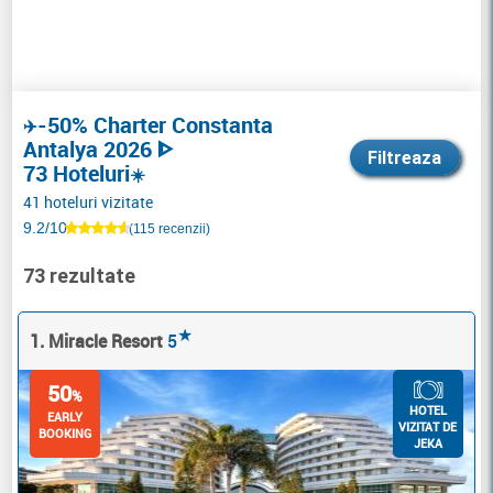
-50% Charter Constanta
✈️
Antalya 2026 ᐈ
Filtreaza
73 Hoteluri
☀️
41 hoteluri vizitate
9.2/10
(115 recenzii)
73 rezultate
★
1. Miracle Resort
5
50
%
HOTEL
EARLY
VIZITAT DE
BOOKING
JEKA