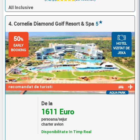
All Inclusive
★
4. Cornelia Diamond Golf Resort & Spa
5
50
%
HOTEL
EARLY
VIZITAT DE
BOOKING
JEKA
recomandat de turisti
AQUA PARK
De la
1611 Euro
persoana/sejur
charter avion
Disponibilitate In Timp Real