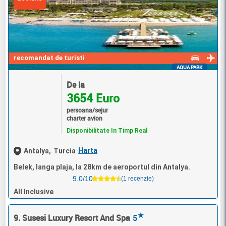
recomandat de turisti
AQUA PARK
De la
3654 Euro
persoana/sejur
charter avion
Disponibilitate In Timp Real
Harta
Antalya,
Turcia
Belek, langa plaja, la 28km de aeroportul din Antalya.
9.0/10
(1 recenzie)
All Inclusive
★
9. Susesi Luxury Resort And Spa
5