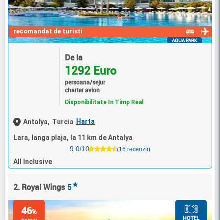
recomandat de turisti
AQUA PARK
De la
1292 Euro
persoana/sejur
charter avion
Disponibilitate In Timp Real
Harta
Antalya,
Turcia
Lara, langa plaja, la 11 km de Antalya
9.0/10
(16 recenzii)
All Inclusive
★
2. Royal Wings
5
46
%
HOTEL