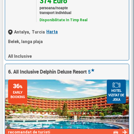
374 Euro
persoana/noapte
transport individual
Disponibilitate In Timp Real
Harta
Antalya,
Turcia
Belek, langa plaja
All Inclusive
★
6. All Inclusive Delphin Deluxe Resort
5
36
%
HOTEL
EARLY
VIZITAT DE
BOOKING
JEKA
recomandat de turisti