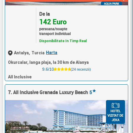
AQUA PARK
De la
142 Euro
persoana/noapte
transport individual
Disponibilitate In Timp Real
Harta
Antalya,
Turcia
Okurcalar, langa plaja, la 30 km de Alanya
9.6/10
(24 recenzii)
All Inclusive
★
7. All Inclusive Granada Luxury Beach
5
HOTEL
VIZITAT DE
JEKA