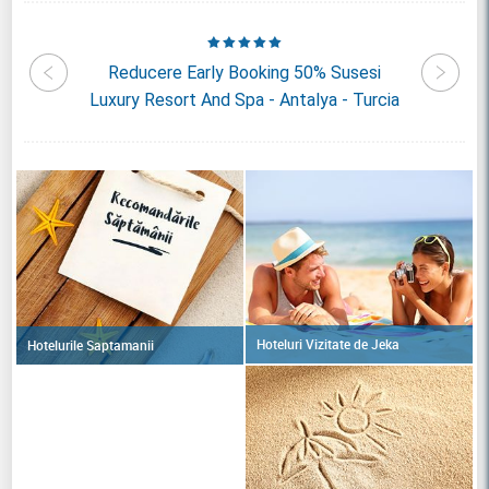
elphin
Reducere Early Booking 50% Susesi
Redu
Luxury Resort And Spa - Antalya - Turcia
Hoteluri Vizitate de Jeka
Hotelurile Saptamanii