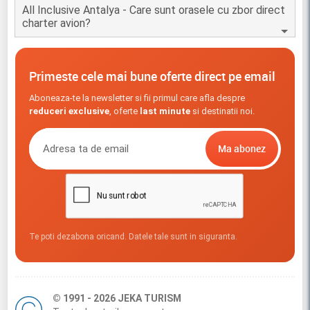
All Inclusive Antalya - Care sunt orasele cu zbor direct
charter avion?
Primeste cele mai bune oferte direct pe email
Aboneaza-te la newsletter si fii primul care afla despre
reduceri exclusive
, oferte
last minute
si destinatii noi.
Te poti dezabona oricand. Datele tale sunt in siguranta.
© 1991 - 2026 JEKA TURISM