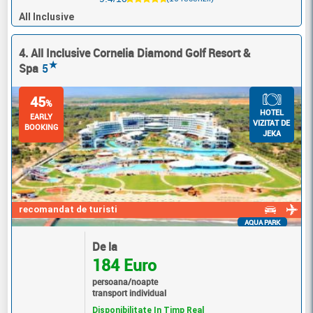
All Inclusive
4. All Inclusive Cornelia Diamond Golf Resort &
★
Spa
5
45
%
HOTEL
EARLY
VIZITAT DE
BOOKING
JEKA
recomandat de turisti
AQUA PARK
De la
184 Euro
persoana/noapte
transport individual
Disponibilitate In Timp Real