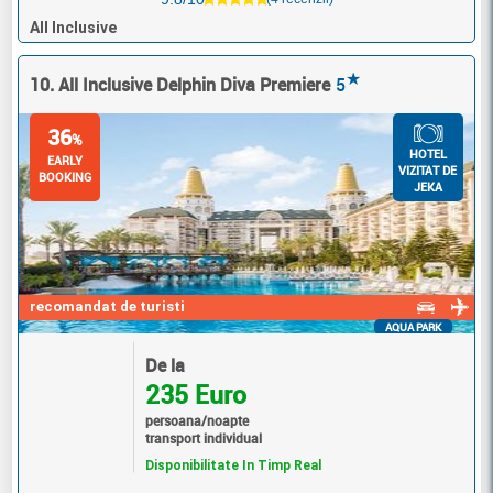
All Inclusive
★
10. All Inclusive Delphin Diva Premiere
5
36
%
HOTEL
EARLY
VIZITAT DE
BOOKING
JEKA
recomandat de turisti
AQUA PARK
De la
235 Euro
persoana/noapte
transport individual
Disponibilitate In Timp Real