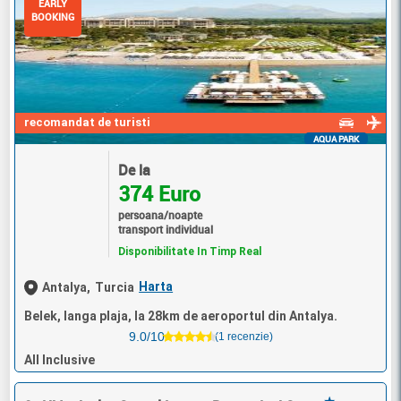
EARLY
BOOKING
recomandat de turisti
AQUA PARK
De la
374 Euro
persoana/noapte
transport individual
Disponibilitate In Timp Real
Harta
Antalya,
Turcia
Belek, langa plaja, la 28km de aeroportul din Antalya.
9.0/10
(1 recenzie)
All Inclusive
★