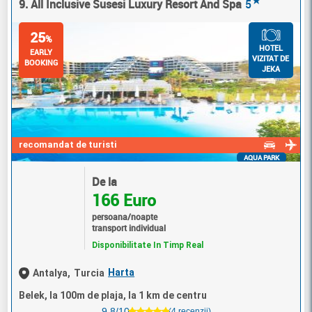
9. All Inclusive Susesi Luxury Resort And Spa
5
25
%
HOTEL
EARLY
VIZITAT DE
BOOKING
JEKA
recomandat de turisti
AQUA PARK
De la
166 Euro
persoana/noapte
transport individual
Disponibilitate In Timp Real
Harta
Antalya,
Turcia
Belek, la 100m de plaja, la 1 km de centru
9.8/10
(4 recenzii)