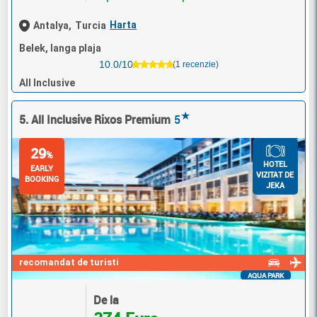
Harta
Antalya,
Turcia
Belek, langa plaja
10.0/10
(1 recenzie)
All Inclusive
★
5. All Inclusive Rixos Premium
5
29
%
HOTEL
EARLY
VIZITAT DE
BOOKING
JEKA
recomandat de turisti
AQUA PARK
De la