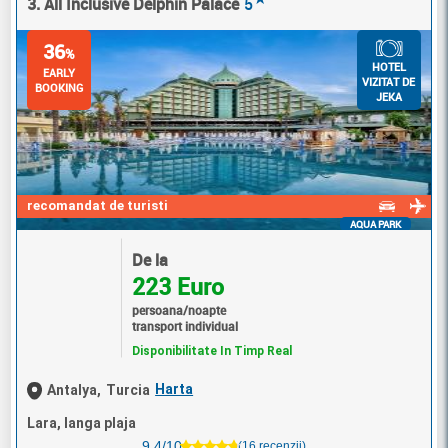
3. All Inclusive Delphin Palace
5
36
%
HOTEL
EARLY
VIZITAT DE
BOOKING
JEKA
recomandat de turisti
AQUA PARK
De la
223 Euro
persoana/noapte
transport individual
Disponibilitate In Timp Real
Harta
Antalya,
Turcia
Lara, langa plaja
9.4/10
(16 recenzii)