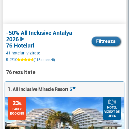
-50% All Inclusive Antalya
2026 ᐈ
Filtreaza
76 Hoteluri
41 hoteluri vizitate
9.2/10
(115 recenzii)
76 rezultate
★
1. All Inclusive Miracle Resort
5
23
%
HOTEL
EARLY
VIZITAT DE
BOOKING
JEKA