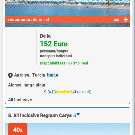
recomandat de turisti
De la
152 Euro
persoana/noapte
transport individual
Disponibilitate In Timp Real
Harta
Antalya,
Turcia
Alanya, langa plaja
9.3/10
(4 recenzii)
All Inclusive
★
8. All Inclusive Regnum Carya
5
40
%