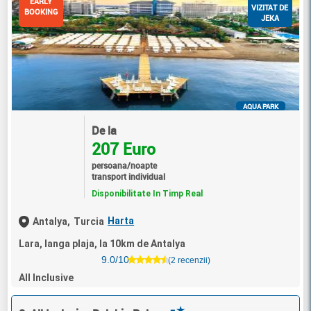
EARLY
VIZITAT DE
BOOKING
JEKA
AQUA PARK
De la
207 Euro
persoana/noapte
transport individual
Disponibilitate In Timp Real
Harta
Antalya,
Turcia
Lara, langa plaja, la 10km de Antalya
9.0/10
(2 recenzii)
All Inclusive
★