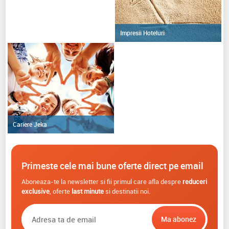
Impresii Hoteluri
Cariere Jeka
Primeste cele mai bune oferte direct pe email
Aboneaza-te la newsletter si fii primul care afla despre
reduceri
exclusive
, oferte
last minute
si destinatii noi.