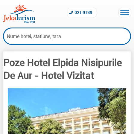
021 9139
Poze Hotel Elpida Nisipurile
Hoteluri vizitate Nisipurile De Aur
De Aur
- Hotel Vizitat