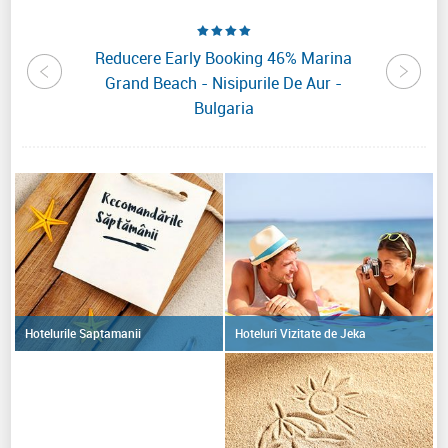
ra Hotel
Reducere Early Booking 46% Marina
Reduc
lgaria
Grand Beach - Nisipurile De Aur -
N
Bulgaria
Hoteluri Vizitate de Jeka
Hotelurile Saptamanii