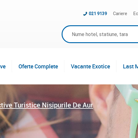
021 9139
Cariere
Ec
ive
Oferte Complete
Vacante Exotice
Last 
tive Turistice Nisipurile De Aur