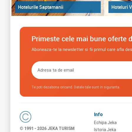
Hoteluri V
Hotelurile Saptamanii
Primeste cele mai bune oferte d
Aboneaza-te la newsletter si fii primul care afla de
Te poti dezabona oricand. Datele tale sunt in siguranta.
Info
Echipa Jeka
© 1991 - 2026 JEKA TURISM
Istoria Jeka