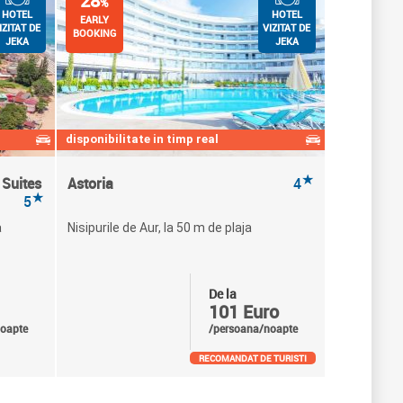
28
%
HOTEL
HOTEL
EARLY
IZITAT DE
VIZITAT DE
BOOKING
JEKA
JEKA
disponibilitate in timp real
★
 Suites
Astoria
4
★
5
a
Nisipurile de Aur, la 50 m de plaja
De la
101 Euro
oapte
/persoana/noapte
RECOMANDAT DE TURISTI