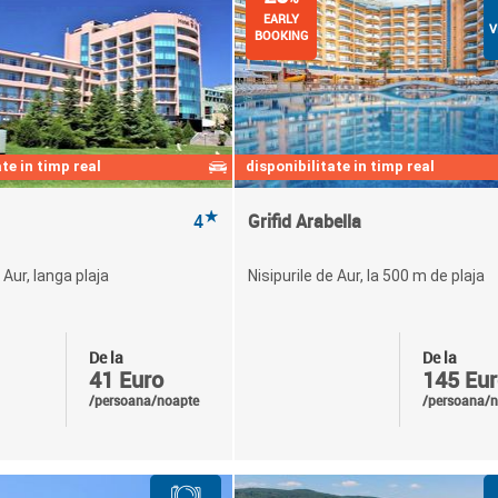
EARLY
V
BOOKING
te in timp real
disponibilitate in timp real
★
4
Grifid Arabella
 Aur, langa plaja
Nisipurile de Aur, la 500 m de plaja
De la
De la
41 Euro
145 Eur
/persoana/noapte
/persoana/n