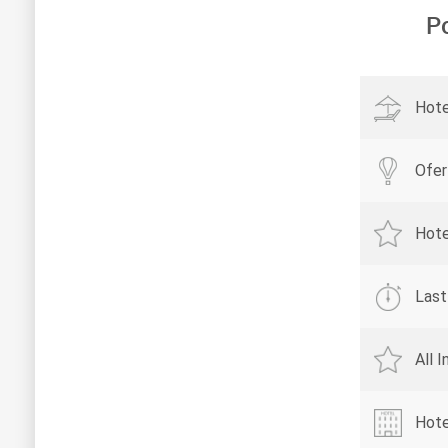
P
Hotel
Ofer
Hote
Last
All 
Hotel