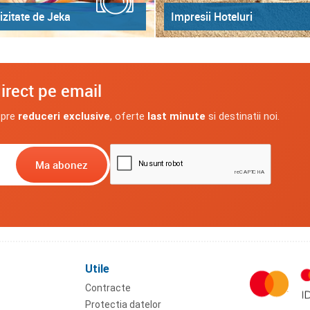
izitate de Jeka
Impresii Hoteluri
irect pe email
spre
reduceri exclusive
, oferte
last minute
si destinatii noi.
Utile
Contracte
Protectia datelor