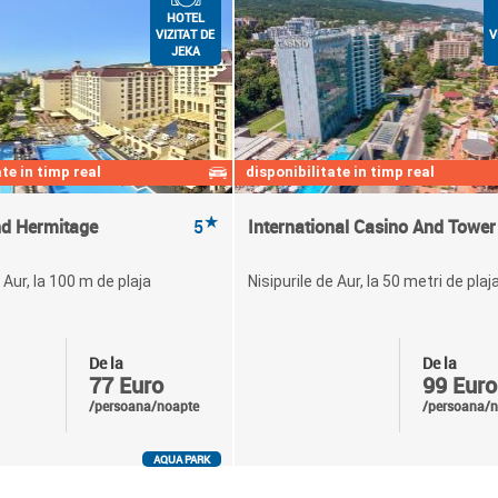
HOTEL
VIZITAT DE
V
JEKA
te in timp real
disponibilitate in timp real
★
nd Hermitage
5
International Casino And Tower
 Aur, la 100 m de plaja
Nisipurile de Aur, la 50 metri de plaj
De la
De la
77 Euro
99 Euro
/persoana/noapte
/persoana/n
AQUA PARK