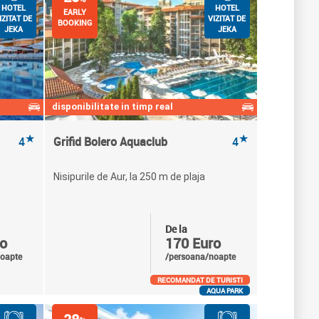
HOTEL
HOTEL
EARLY
IZITAT DE
VIZITAT DE
BOOKING
JEKA
JEKA
disponibilitate in timp real
★
★
4
Grifid Bolero Aquaclub
4
Nisipurile de Aur, la 250 m de plaja
De la
o
170 Euro
oapte
/persoana/noapte
RECOMANDAT DE TURISTI
AQUA PARK