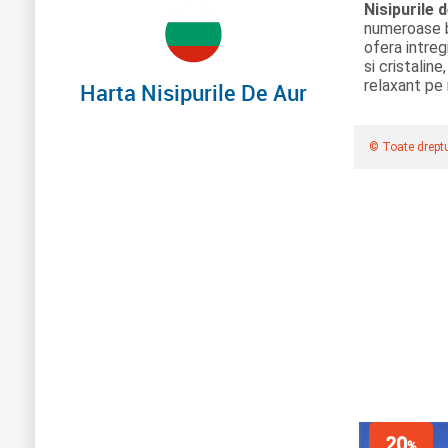
Nisipurile 
numeroase b
ofera intreg
si cristalin
relaxant pe
Harta Nisipurile De Aur
© Toate dreptu
20
%