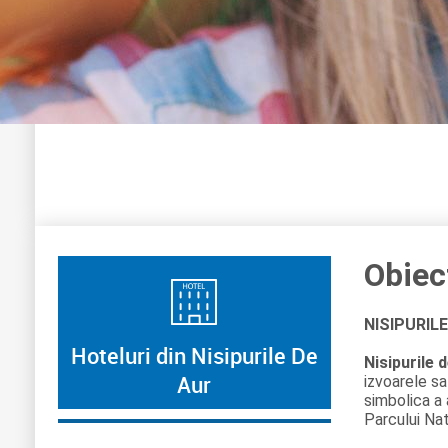
Obiec
NISIPURIL
Hoteluri din Nisipurile De
Nisipurile 
Aur
izvoarele sa
simbolica a 
Parcului Nat