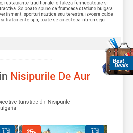
te, restaurante traditionale, o faleza fermecatoare si
atractiva. Se poate spune ca frumoasa statiune bulgara
ivertisment, sporturi nautice sau terestre, izvoare calde
uri si tratamente spa, toate se amesteca intr-un sejur
din
Nisipurile De Aur
biective turistice din Nisipurile
Bulgaria
25
%