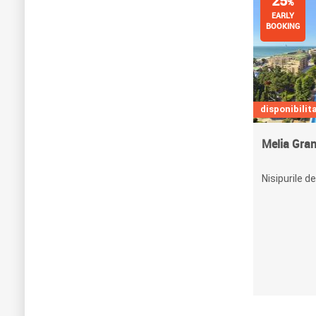
25
%
EARLY
BOOKING
disponibilita
Melia Gra
Nisipurile de