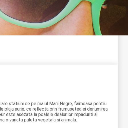
lare statiuni de pe malul Marii Negre, faimoasa pentru
de plaja aurie, ce reflecta prin frumusetea ei denumirea
Aur este asezata la poalele dealurilor impaduriti ai
era o variata paleta vegetala si animala.