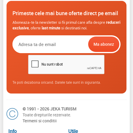
Primeste cele mai bune oferte direct pe email
Aboneaza-te la newsletter si fii primul care afla despre
reduceri
exclusive
, oferte
last minute
si destinatii noi.
Te poti dezabona oricand. Datele tale sunt in siguranta.
© 1991 - 2026 JEKA TURISM
Toate drepturile rezervate.
Termeni si conditii
Info
Utile