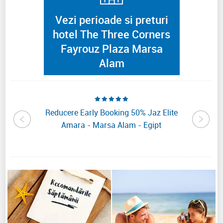
Vezi perioade si preturi
hotel The Three Corners
Fayrouz Plaza Marsa
Alam
Beach
Reducere Early Booking 50% Jaz Elite
Reduce
Alam -
Amara - Marsa Alam - Egipt
R