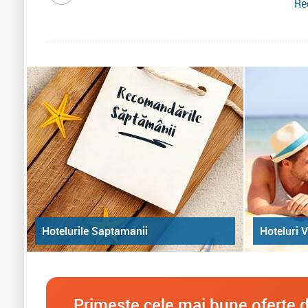
Re
Hoteluri V
Hotelurile Saptamanii
Primeste cele mai bune oferte d