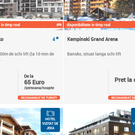
 in timp real
disponibilitate in timp real
★
ko
4
Kempinski Grand Arena
00m de schi lift (la 10 min de
Bansko, situat langa schi lift
.
De la
Pret la 
65 Euro
/persoana/noapte
RECOMANDAT DE TURISTI
RECOMANDAT DE
HOTEL
VIZITAT DE
V
JEKA