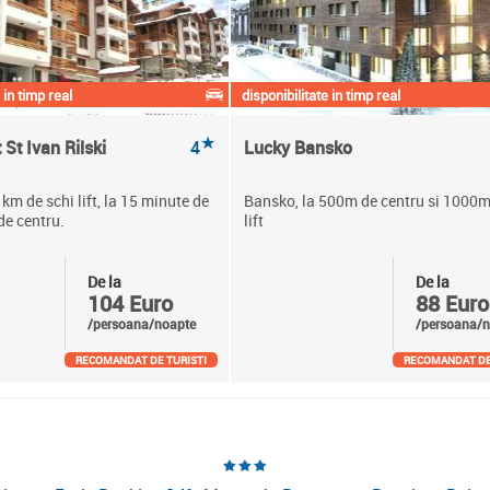
 in timp real
disponibilitate in timp real
★
St Ivan Rilski
4
Lucky Bansko
km de schi lift, la 15 minute de
Bansko, la 500m de centru si 1000m
de centru.
lift
De la
De la
104 Euro
88 Euro
/persoana/noapte
/persoana/n
RECOMANDAT DE TURISTI
RECOMANDAT DE