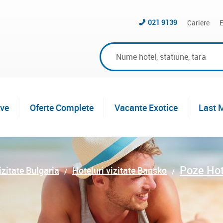
021 9139
Cariere
E
ive
Oferte Complete
Vacante Exotice
Last 
Poze Ho
izitate Bulgaria
Hoteluri vizitate Bansko