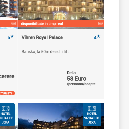
disponibilitate in timp real
★
★
5
Vihren Royal Palace
4
Bansko, la 50m de schi lift
De la
cerere
58 Euro
/persoana/noapte
 TURISTI
HOTEL
HOTEL
IZITAT DE
VIZITAT DE
JEKA
JEKA