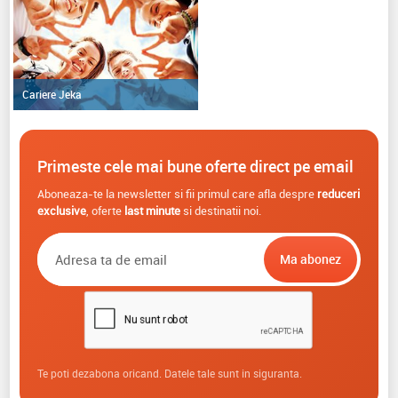
Cariere Jeka
Primeste cele mai bune oferte direct pe email
Aboneaza-te la newsletter si fii primul care afla despre
reduceri
exclusive
, oferte
last minute
si destinatii noi.
Te poti dezabona oricand. Datele tale sunt in siguranta.