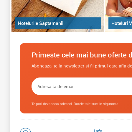
Hoteluri V
Hotelurile Saptamanii
Primeste cele mai bune oferte d
Aboneaza-te la newsletter si fii primul care afla 
Te poti dezabona oricand. Datele tale sunt in siguranta.
Info