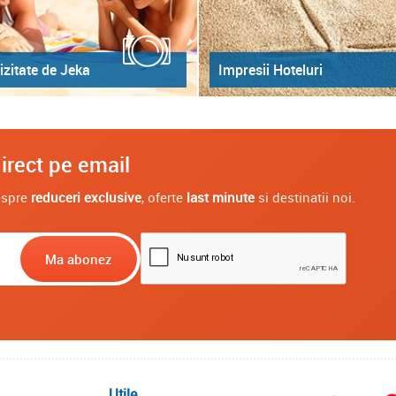
izitate de Jeka
Impresii Hoteluri
irect pe email
despre
reduceri exclusive
, oferte
last minute
si destinatii noi.
Utile