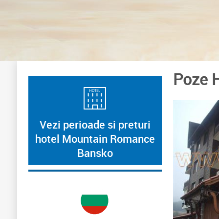
Poze 
Vezi perioade si preturi
hotel Mountain Romance
Bansko