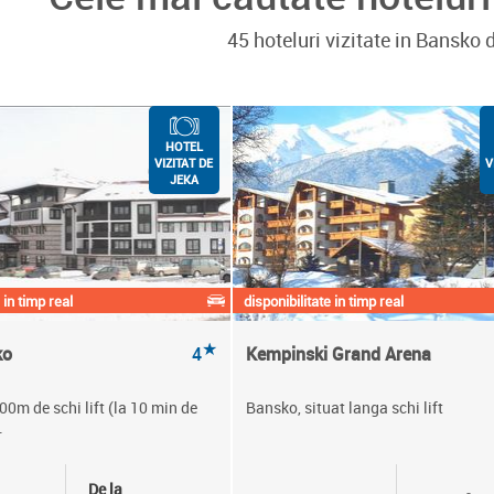
45 hoteluri vizitate in Bansko
HOTEL
VIZITAT DE
V
JEKA
 in timp real
disponibilitate in timp real
★
ko
4
Kempinski Grand Arena
00m de schi lift (la 10 min de
Bansko, situat langa schi lift
.
De la