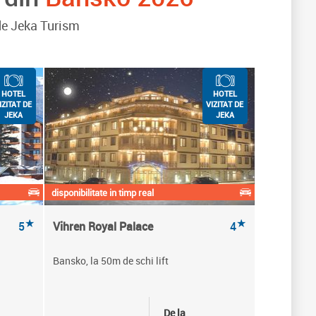
 de Jeka Turism
HOTEL
HOTEL
IZITAT DE
VIZITAT DE
JEKA
JEKA
disponibilitate in timp real
★
★
5
Vihren Royal Palace
4
Bansko, la 50m de schi lift
De la