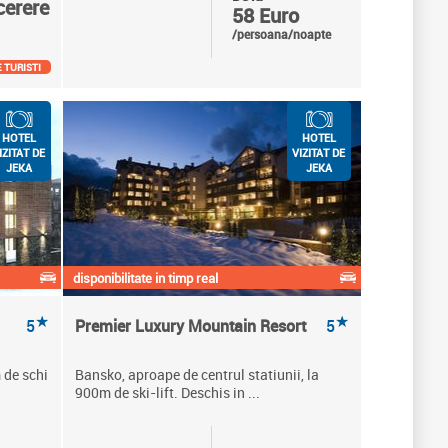
cerere
58 Euro
/persoana/noapte
 TURISTI
HOTEL
HOTEL
IZITAT DE
VIZITAT DE
JEKA
JEKA
disponibilitate in timp real
★
★
5
Premier Luxury Mountain Resort
5
 de schi
Bansko, aproape de centrul statiunii, la
900m de ski-lift. Deschis in ...