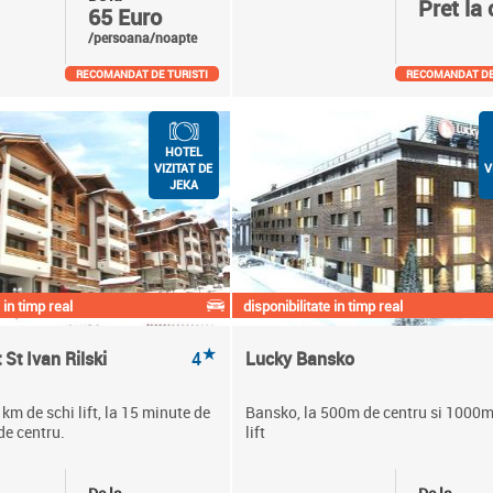
Pret la 
65 Euro
/persoana/noapte
RECOMANDAT DE TURISTI
RECOMANDAT DE
HOTEL
VIZITAT DE
V
JEKA
 in timp real
disponibilitate in timp real
★
St Ivan Rilski
4
Lucky Bansko
km de schi lift, la 15 minute de
Bansko, la 500m de centru si 1000m
de centru.
lift