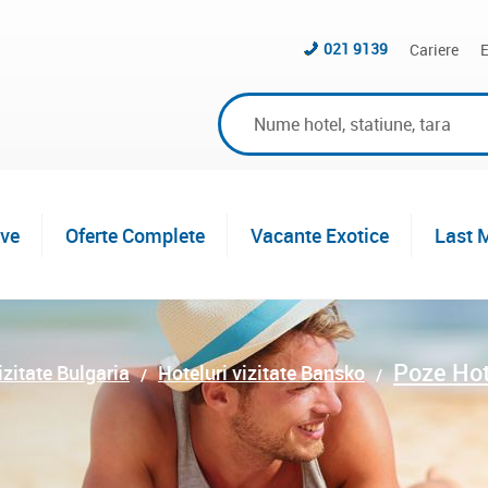
021 9139
Cariere
E
ive
Oferte Complete
Vacante Exotice
Last 
Poze Ho
izitate Bulgaria
Hoteluri vizitate Bansko