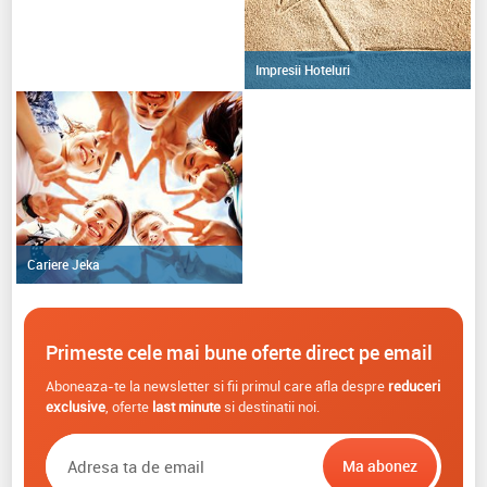
Impresii Hoteluri
Cariere Jeka
Primeste cele mai bune oferte direct pe email
Aboneaza-te la newsletter si fii primul care afla despre
reduceri
exclusive
, oferte
last minute
si destinatii noi.