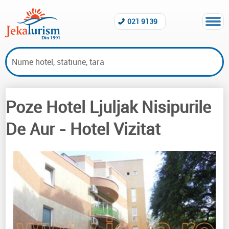
021 9139
Poze Hotel Ljuljak Nisipurile
Hoteluri vizitate Nisipurile De Aur
De Aur
- Hotel Vizitat