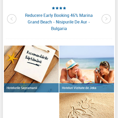
ra Hotel
Reducere Early Booking 46% Marina
Reduc
lgaria
Grand Beach - Nisipurile De Aur -
N
Bulgaria
Hoteluri Vizitate de Jeka
Hotelurile Saptamanii