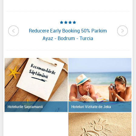
Yasmin
Reducere Early Booking 50% Parkim
Reduce
Ayaz - Bodrum - Turcia
Re
Hoteluri Vizitate de Jeka
Hotelurile Saptamanii