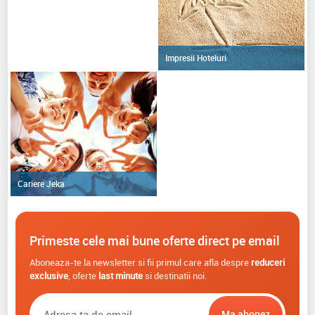
Impresii Hoteluri
Cariere Jeka
Primeste cele mai bune oferte direct pe email
Aboneaza-te la newsletter si fii primul care afla despre
reduceri
exclusive
, oferte
last minute
si destinatii noi.