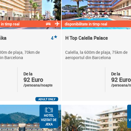
 in timp real
disponibilitate in timp real
★
ika
4
H Top Calella Palace
100m de plaja, 70km de
Calella, la 600m de plaja, 75km de
din Barcelona
aeroportul din Barcelona
De la
De la
92 Euro
92 Euro
/persoana/noapte
/persoana/n
ADULT ONLY
HOTEL
VIZITAT DE
V
JEKA