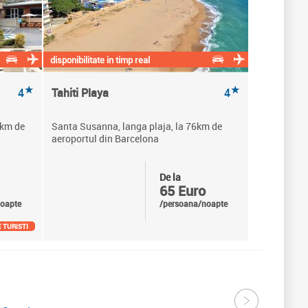
disponibilitate in timp real
★
★
4
Tahiti Playa
4
 km de
Santa Susanna, langa plaja, la 76km de
aeroportul din Barcelona
De la
65 Euro
oapte
/persoana/noapte
 TURISTI