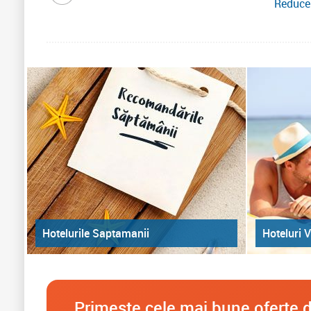
Reducer
Hoteluri V
Hotelurile Saptamanii
Primeste cele mai bune oferte d