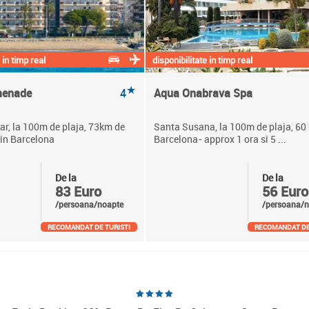
 in timp real
disponibilitate in timp real
★
menade
4
Aqua Onabrava Spa
r, la 100m de plaja, 73km de
Santa Susana, la 100m de plaja, 60
din Barcelona
Barcelona- approx 1 ora si 5 ...
De la
De la
83 Euro
56 Euro
/persoana/noapte
/persoana/n
RECOMANDAT DE TURISTI
RECOMANDAT DE