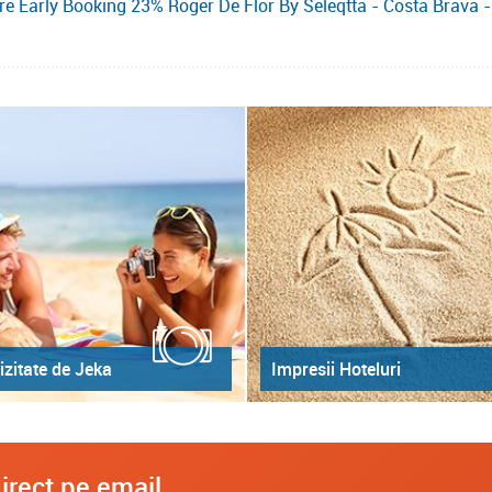
e Early Booking 23% Roger De Flor By Seleqtta - Costa Brava 
izitate de Jeka
Impresii Hoteluri
irect pe email