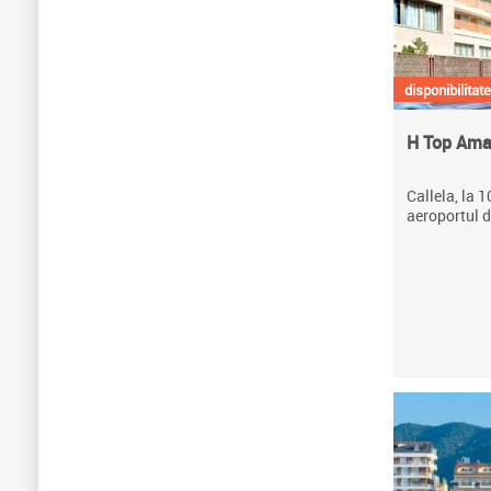
disponibilitate
H Top Ama
Callela, la 
aeroportul 