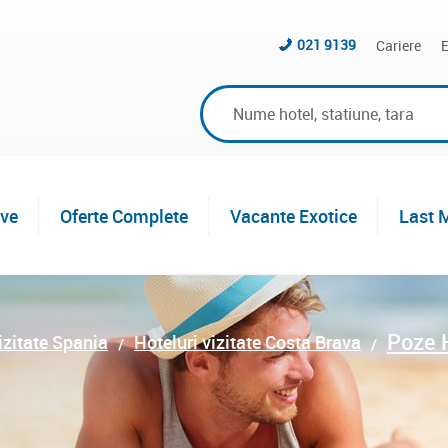
021 9139
Cariere
E
ive
Oferte Complete
Vacante Exotice
Last 
Poze 
izitate Spania
Hoteluri vizitate Costa Brava