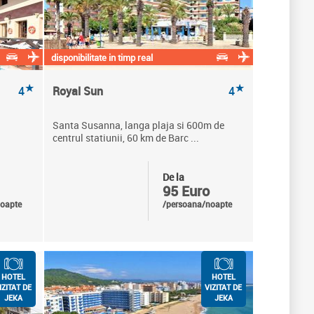
disponibilitate in timp real
★
★
4
Royal Sun
4
Santa Susanna, langa plaja si 600m de
centrul statiunii, 60 km de Barc ...
De la
95 Euro
oapte
/persoana/noapte
HOTEL
HOTEL
IZITAT DE
VIZITAT DE
JEKA
JEKA