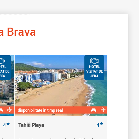
a Brava
TEL
HOTEL
TAT DE
VIZITAT DE
EKA
JEKA
disponibilitate in timp real
★
★
4
Tahiti Playa
4