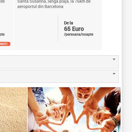
 de
Santa Susanna, langa plaja, la 76km de
aeroportul din Barcelona
De la
65 Euro
pte
/persoana/noapte
RISTI