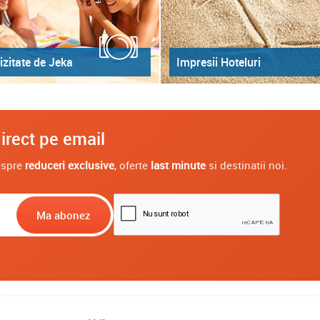
izitate de Jeka
Impresii Hoteluri
irect pe email
despre
reduceri exclusive
, oferte
last minute
si destinatii noi.