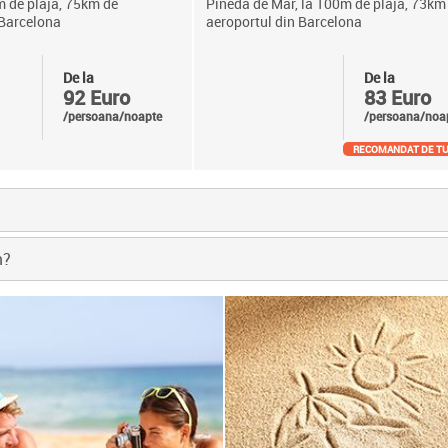
m de plaja, 75km de
Pineda de Mar, la 100m de plaja, 73km
 Barcelona
aeroportul din Barcelona
De la
De la
92 Euro
83 Euro
/persoana/noapte
/persoana/noa
RECOMANDAT DE TU
m?