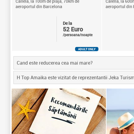
Callela, la 100m de plaja, 70km de
Calella, la 600
aeroportul din Barcelona
aeroportul din
De la
52 Euro
/persoana/noapte
ADULT ONLY
Cand este reducerea cea mai mare?
H Top Amaika este vizitat de reprezentantii Jeka Turis