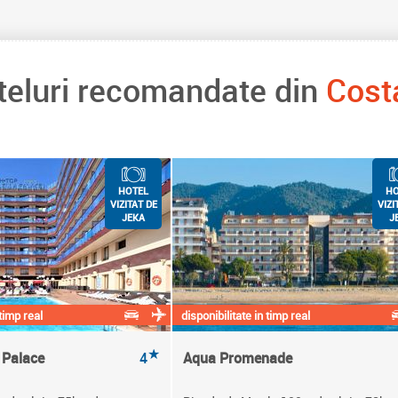
oteluri recomandate din
Cost
HOTEL
HO
VIZITAT DE
VIZI
JEKA
J
 timp real
disponibilitate in timp real
★
 Palace
4
Aqua Promenade