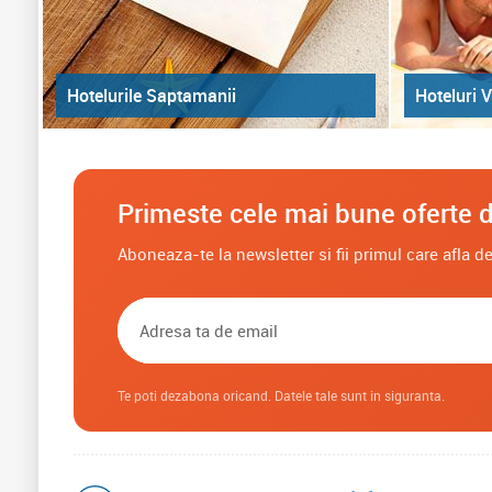
Hoteluri V
Hotelurile Saptamanii
Primeste cele mai bune oferte d
Aboneaza-te la newsletter si fii primul care afla 
Te poti dezabona oricand. Datele tale sunt in siguranta.