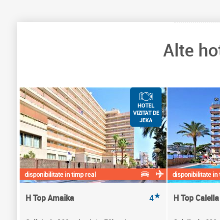
Alte h
HOTEL
VIZITAT DE
JEKA
disponibilitate in timp real
disponibilitate in
★
H Top Amaika
4
H Top Calella