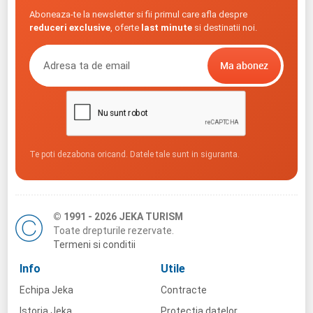
Aboneaza-te la newsletter si fii primul care afla despre
reduceri exclusive
, oferte
last minute
si destinatii noi.
Te poti dezabona oricand. Datele tale sunt in siguranta.
© 1991 - 2026 JEKA TURISM
Toate drepturile rezervate.
Termeni si conditii
Info
Utile
Echipa Jeka
Contracte
Istoria Jeka
Protectia datelor