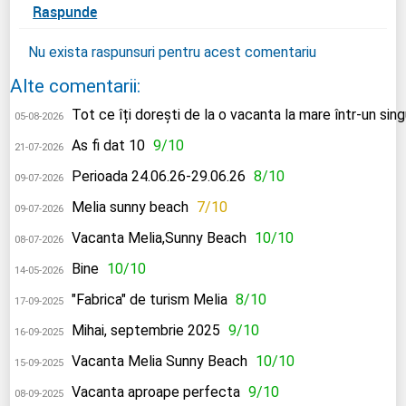
Raspunde
Nu exista raspunsuri pentru acest comentariu
Alte comentarii:
Tot ce îți dorești de la o vacanta la mare într-un sing
05-08-2026
As fi dat 10
9/10
21-07-2026
Perioada 24.06.26-29.06.26
8/10
09-07-2026
Melia sunny beach
7/10
09-07-2026
Vacanta Melia,Sunny Beach
10/10
08-07-2026
Bine
10/10
14-05-2026
"Fabrica" de turism Melia
8/10
17-09-2025
Mihai, septembrie 2025
9/10
16-09-2025
Vacanta Melia Sunny Beach
10/10
15-09-2025
Vacanta aproape perfecta
9/10
08-09-2025