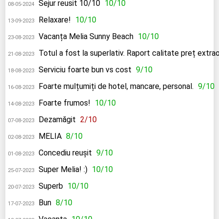
Sejur reusit 10/10
10/10
08-05-2024
Relaxare!
10/10
13-09-2023
Vacanța Melia Sunny Beach
10/10
23-08-2023
Totul a fost la superlativ. Raport calitate preț extrao
21-08-2023
Serviciu foarte bun vs cost
9/10
18-08-2023
Foarte mulțumiți de hotel, mancare, personal.
9/10
16-08-2023
Foarte frumos!
10/10
14-08-2023
Dezamăgit
2/10
07-08-2023
MELIA
8/10
02-08-2023
Concediu reușit
9/10
01-08-2023
Super Melia! :)
10/10
25-07-2023
Superb
10/10
20-07-2023
Bun
8/10
17-07-2023