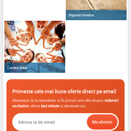
Impresii Hoteluri
Cariere Jeka
Primeste cele mai bune oferte direct pe email
Aboneaza-te la newsletter si fii primul care afla despre
reduceri
exclusive
, oferte
last minute
si destinatii noi.