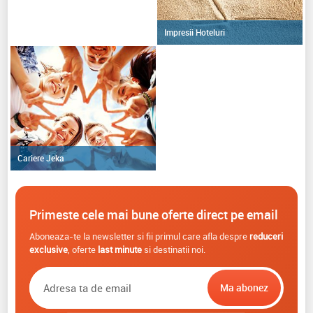
Impresii Hoteluri
Cariere Jeka
Primeste cele mai bune oferte direct pe email
Aboneaza-te la newsletter si fii primul care afla despre
reduceri
exclusive
, oferte
last minute
si destinatii noi.