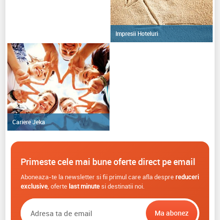
Impresii Hoteluri
Cariere Jeka
Primeste cele mai bune oferte direct pe email
Aboneaza-te la newsletter si fii primul care afla despre
reduceri
exclusive
, oferte
last minute
si destinatii noi.