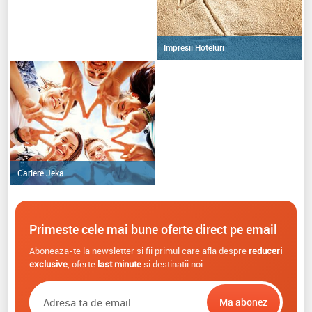
Impresii Hoteluri
Cariere Jeka
Primeste cele mai bune oferte direct pe email
Aboneaza-te la newsletter si fii primul care afla despre
reduceri
exclusive
, oferte
last minute
si destinatii noi.