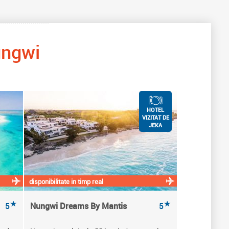
ngwi
HOTEL
VIZITAT DE
JEKA
disponibilitate in timp real
★
★
5
Nungwi Dreams By Mantis
5