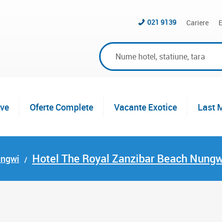
021 9139
Cariere
E
ive
Oferte Complete
Vacante Exotice
Last 
Hotel The Royal Zanzibar Beach Nungw
ungwi