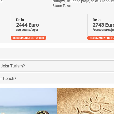
ja
Nungwi, situat pe plaja, se află la 55 
Stone Town.
De la
De la
2444 Euro
2743 Eur
/persoana/sejur
/persoana/seju
RECOMANDAT DE TURISTI
RECOMANDAT DE TU
i Jeka Turism?
ar Beach?