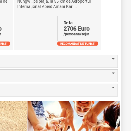
km de
Nungwi, pe plaja, la 55 km de Aeroportul
Internațional Abeid Amani Kar ...
De la
o
2706 Euro
r
/persoana/sejur
RISTI
RECOMANDAT DE TURISTI