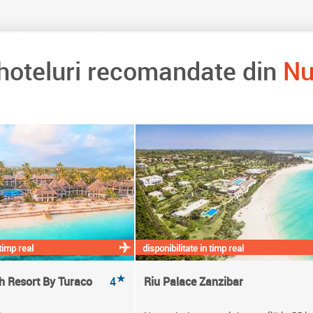
 hoteluri recomandate din
Nu
 timp real
disponibilitate in timp real
★
 Resort By Turaco
4
Riu Palace Zanzibar