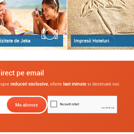
izitate de Jeka
Impresii Hoteluri
irect pe email
despre
reduceri exclusive
, oferte
last minute
si destinatii noi.