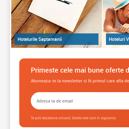
Hoteluri V
Hotelurile Saptamanii
Primeste cele mai bune oferte d
Aboneaza-te la newsletter si fii primul care afla 
Te poti dezabona oricand. Datele tale sunt in siguranta.