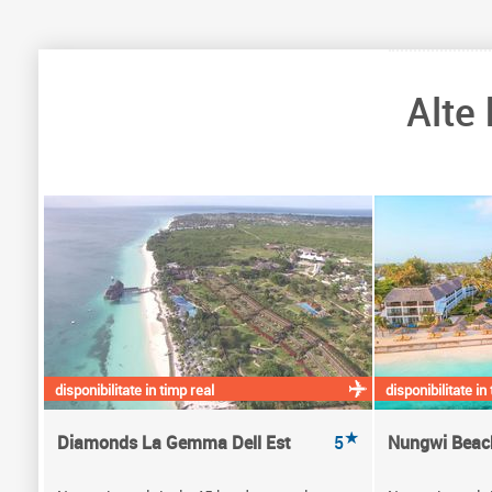
Alte
disponibilitate in timp real
disponibilitate in
★
Diamonds La Gemma Dell Est
5
Nungwi Beach