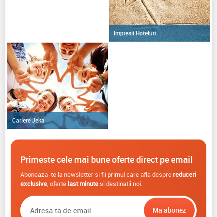
Impresii Hoteluri
Cariere Jeka
Primeste cele mai bune oferte direct pe email
Aboneaza-te la newsletter si fii primul care afla despre
reduceri
exclusive
, oferte
last minute
si destinatii noi.