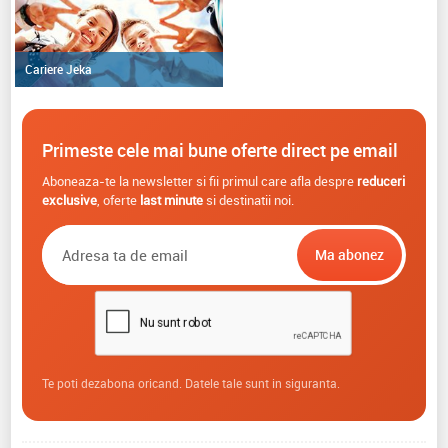
Cariere Jeka
Primeste cele mai bune oferte direct pe email
Aboneaza-te la newsletter si fii primul care afla despre
reduceri
exclusive
, oferte
last minute
si destinatii noi.
Te poti dezabona oricand. Datele tale sunt in siguranta.