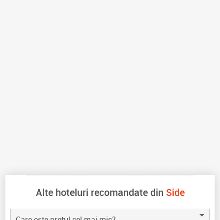
Alte hoteluri recomandate din
Side
Care este pretul cel mai mic?