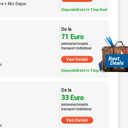
re + Mic Dejun
Disponibilitate In Timp Real
★
De la
71 Euro
persoana/noapte
transport individual
Vezi Detalii
n
Disponibilitate In Timp Real
De la
33 Euro
persoana/noapte
transport individual
Vezi Detalii
n