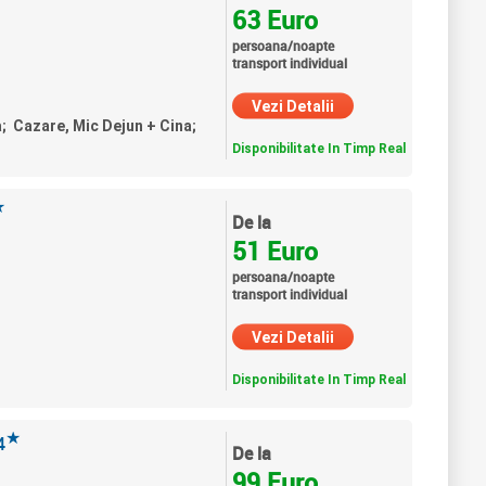
63 Euro
persoana/noapte
transport individual
Vezi Detalii
a; Cazare, Mic Dejun + Cina;
Disponibilitate In Timp Real
★
De la
51 Euro
persoana/noapte
transport individual
Vezi Detalii
Disponibilitate In Timp Real
★
4
De la
99 Euro