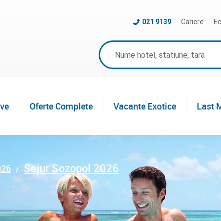
021 9139
Cariere
Ec
ive
Oferte Complete
Vacante Exotice
Last 
Sejur Sozopol 2026
026