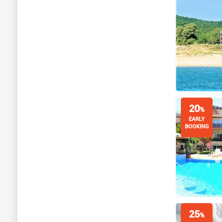
20
%
EARLY
BOOKING
25
%