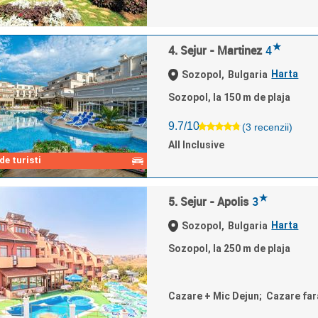
★
4. Sejur - Martinez
4
Harta
Sozopol,
Bulgaria
Sozopol, la 150 m de plaja
9.7/10
(3 recenzii)
All Inclusive
e turisti
★
5. Sejur - Apolis
3
Harta
Sozopol,
Bulgaria
Sozopol, la 250 m de plaja
Cazare + Mic Dejun; Cazare fa