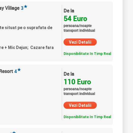
★
ay Village
3
De la
54 Euro
persoana/noapte
te situat pe o suprafata de
transport individual
Vezi Detalii
re + Mic Dejun; Cazare fara
Disponibilitate In Timp Real
★
Resort
4
De la
110 Euro
persoana/noapte
transport individual
Vezi Detalii
Disponibilitate In Timp Real
★