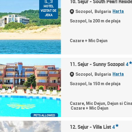
10. Sejur - South Pearl Resid
HOTEL
VIZITAT DE
Harta
Sozopol,
Bulgaria
JEKA
Sozopol, la 200 m de plaja
Cazare + Mic Dejun
11. Sejur - Sunny Sozopol
4
Harta
Sozopol,
Bulgaria
Sozopol, la 150 m de plaja
Cazare, Mic Dejun, Dejun si Cin
Cazare + Mic Dejun
PETS ALLOWED
★
12. Sejur - Villa List
4