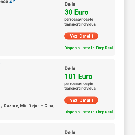
ence
4
De la
30 Euro
persoana/noapte
transport individual
Vezi Detalii
Disponibilitate In Timp Real
★
De la
101 Euro
persoana/noapte
transport individual
Vezi Detalii
a; Cazare, Mic Dejun + Cina;
Disponibilitate In Timp Real
De la