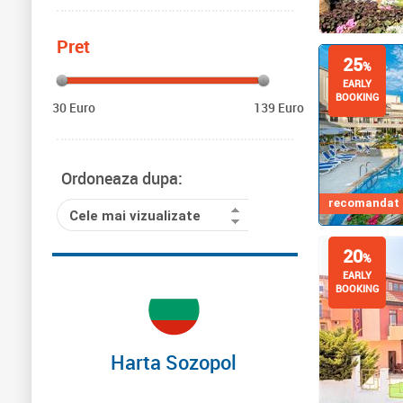
Pret
25
%
EARLY
BOOKING
30 Euro
139 Euro
Ordoneaza dupa:
recomandat d
Cele mai vizualizate
20
%
EARLY
BOOKING
Harta Sozopol