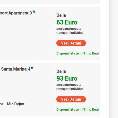
★
esort Apartment
3
De la
63 Euro
persoana/noapte
transport individual
Vezi Detalii
Disponibilitate In Timp Real
★
y Santa Marina
4
De la
93 Euro
persoana/noapte
transport individual
Vezi Detalii
re + Mic Dejun
Disponibilitate In Timp Real