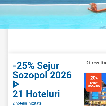
-25% Sejur
21 rezult
Sozopol 2026
20
%
ᐈ
EARLY
BOOKING
21 Hoteluri
2 hoteluri vizitate