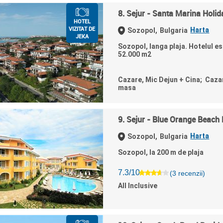
8. Sejur - Santa Marina Holid
HOTEL
VIZITAT DE
Harta
Sozopol,
Bulgaria
JEKA
Sozopol, langa plaja. Hotelul es
52.000 m2
Cazare, Mic Dejun + Cina; Caza
masa
9. Sejur - Blue Orange Beach 
Harta
Sozopol,
Bulgaria
Sozopol, la 200 m de plaja
7.3/10
(3 recenzii)
All Inclusive