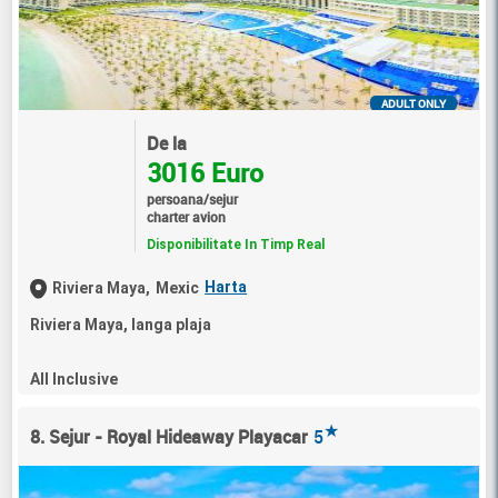
ADULT ONLY
De la
3016 Euro
persoana/sejur
charter avion
Disponibilitate In Timp Real
Harta
Riviera Maya,
Mexic
Riviera Maya, langa plaja
All Inclusive
★
8. Sejur - Royal Hideaway Playacar
5