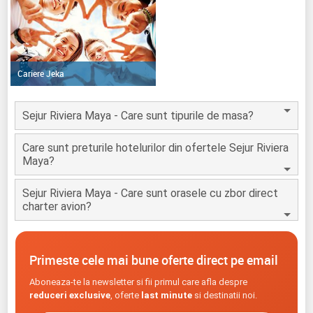
Cariere Jeka
Sejur Riviera Maya - Care sunt tipurile de masa?
Care sunt preturile hotelurilor din ofertele Sejur Riviera
Maya?
Sejur Riviera Maya - Care sunt orasele cu zbor direct
charter avion?
Primeste cele mai bune oferte direct pe email
Aboneaza-te la newsletter si fii primul care afla despre
reduceri exclusive
, oferte
last minute
si destinatii noi.