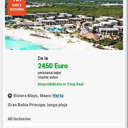
EARLY
BOOKING
De la
2450 Euro
persoana/sejur
charter avion
Disponibilitate In Timp Real
Harta
Riviera Maya,
Mexic
Gran Bahia Principe, langa plaja
All Inclusive