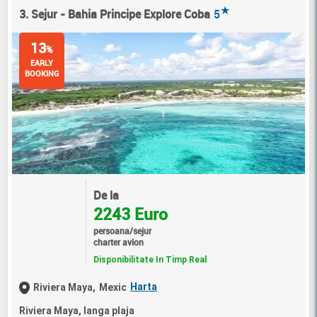
★
3. Sejur - Bahia Principe Explore Coba
5
13
%
EARLY
BOOKING
De la
2243 Euro
persoana/sejur
charter avion
Disponibilitate In Timp Real
Harta
Riviera Maya,
Mexic
Riviera Maya, langa plaja