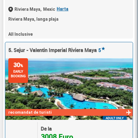
Harta
Riviera Maya,
Mexic
Riviera Maya, langa plaja
All Inclusive
★
5. Sejur - Valentin Imperial Riviera Maya
5
30
%
EARLY
BOOKING
recomandat de turisti
ADULT ONLY
De la
3008 Euro