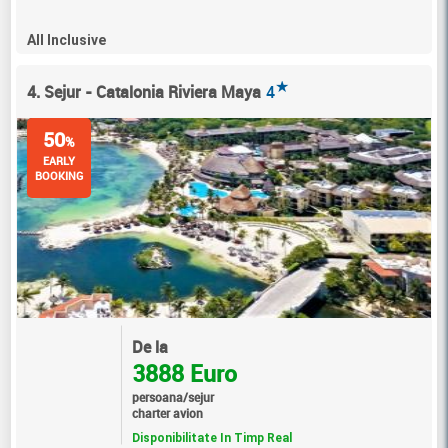
All Inclusive
★
4. Sejur - Catalonia Riviera Maya
4
50
%
EARLY
BOOKING
De la
3888 Euro
persoana/sejur
charter avion
Disponibilitate In Timp Real