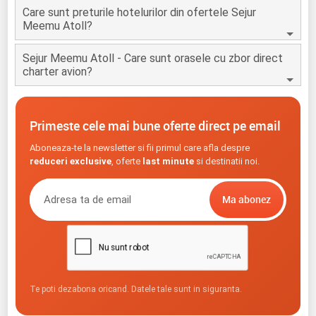
Care sunt preturile hotelurilor din ofertele Sejur
Meemu Atoll?
Sejur Meemu Atoll - Care sunt orasele cu zbor direct
charter avion?
Primeste cele mai bune oferte direct pe email
Aboneaza-te la newsletter si fii primul care afla despre
reduceri exclusive
, oferte
last minute
si destinatii noi.
Te poti dezabona oricand. Datele tale sunt in siguranta.