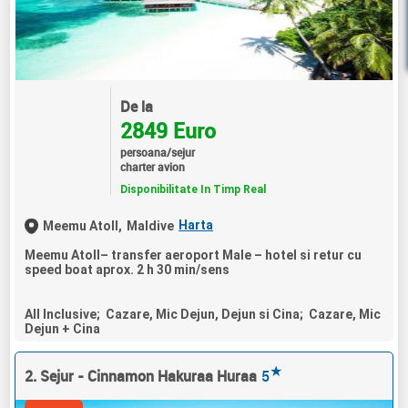
De la
2849 Euro
persoana/sejur
charter avion
Disponibilitate In Timp Real
Harta
Meemu Atoll,
Maldive
Meemu Atoll– transfer aeroport Male – hotel si retur cu
speed boat aprox. 2 h 30 min/sens
All Inclusive; Cazare, Mic Dejun, Dejun si Cina; Cazare, Mic
Dejun + Cina
★
2. Sejur - Cinnamon Hakuraa Huraa
5