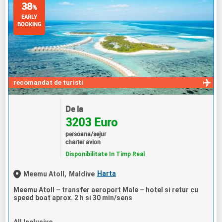
38
%
EARLY
BOOKING
recomandat de turisti
De la
3203 Euro
persoana/sejur
charter avion
Disponibilitate In Timp Real
Harta
Meemu Atoll,
Maldive
Meemu Atoll – transfer aeroport Male – hotel si retur cu
speed boat aprox. 2 h si 30 min/sens