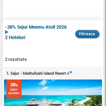
-38% Sejur Meemu Atoll 2026
ᐈ
Filtreaza
2 Hoteluri
2 rezultate
★
1. Sejur - Medhufushi Island Resort
4
38
%
EARLY
BOOKING