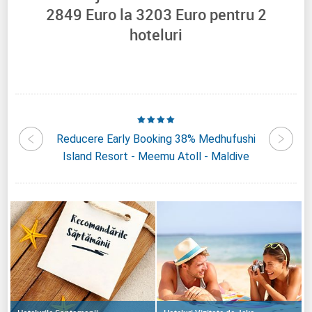
2849
Euro la
3203
Euro pentru
2
hoteluri
nnamon
Reducere Early Booking 38% Medhufushi
Reduc
Maldive
Island Resort - Meemu Atoll - Maldive
Hakura