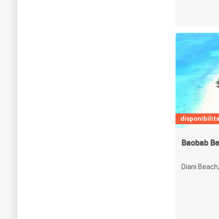
disponibilita
Baobab Be
Diani Beach,