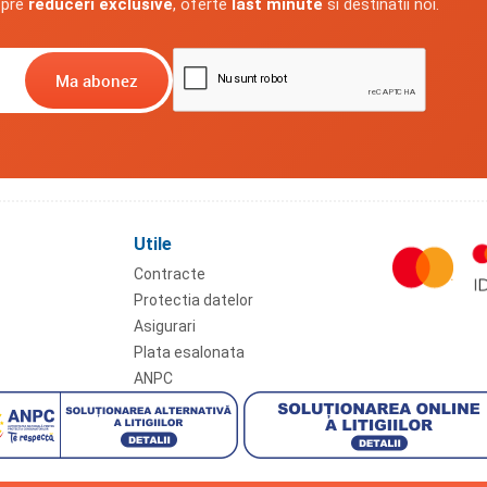
spre
reduceri exclusive
, oferte
last minute
si destinatii noi.
Utile
Contracte
Protectia datelor
Asigurari
Plata esalonata
ANPC