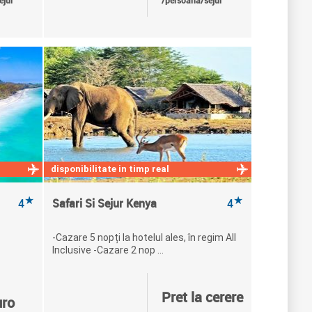
ejur
/persoana/sejur
disponibilitate in timp real
★
★
4
Safari Si Sejur Kenya
4
-Cazare 5 nopți la hotelul ales, în regim All
Inclusive -Cazare 2 nop ...
Pret la cerere
uro