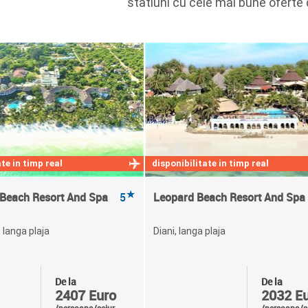
statiuni cu cele mai bune ofert
te in timp real
disponibilitate in timp real
★
 Beach Resort And Spa
5
Leopard Beach Resort And Spa
 langa plaja
Diani, langa plaja
De la
De la
2407 Euro
2032 E