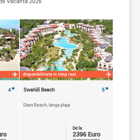
e de Vacanta 2026
disponibilitate in timp real
★
★
4
Swahili Beach
5
Diani Beach, langa plaja
De la
uro
2396 Euro