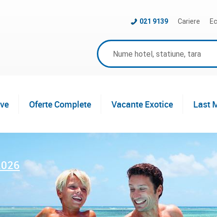
021 9139
Cariere
Ec
ive
Oferte Complete
Vacante Exotice
Last 
2026