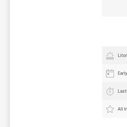
Lito
Earl
Last
All 