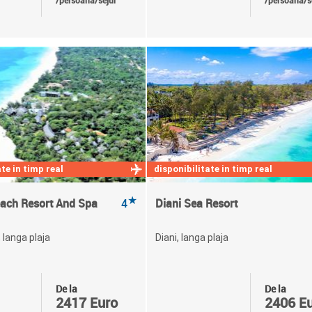
/persoana/sejur
/persoana/s
te in timp real
disponibilitate in timp real
★
ach Resort And Spa
4
Diani Sea Resort
 langa plaja
Diani, langa plaja
De la
De la
2417 Euro
2406 E