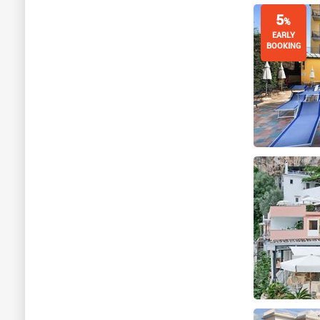
5
%
EARLY
BOOKING