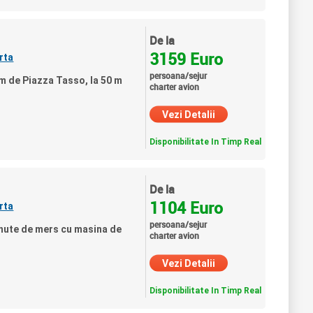
De la
3159 Euro
rta
persoana/sejur
 m de Piazza Tasso, la 50 m
charter avion
Vezi Detalii
Disponibilitate In Timp Real
De la
1104 Euro
rta
persoana/sejur
inute de mers cu masina de
charter avion
Vezi Detalii
Disponibilitate In Timp Real