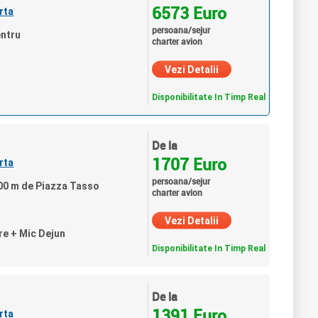
6573 Euro
rta
persoana/sejur
entru
charter avion
Vezi Detalii
Disponibilitate In Timp Real
De la
1707 Euro
rta
persoana/sejur
 800 m de Piazza Tasso
charter avion
Vezi Detalii
re + Mic Dejun
Disponibilitate In Timp Real
De la
1391 Euro
rta