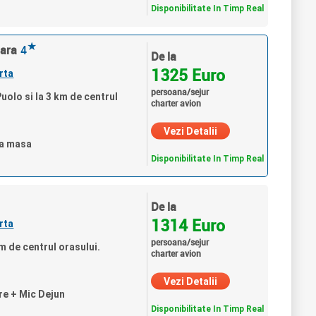
Disponibilitate In Timp Real
★
lara
4
De la
1325 Euro
rta
persoana/sejur
uolo si la 3 km de centrul
charter avion
Vezi Detalii
ra masa
Disponibilitate In Timp Real
De la
1314 Euro
rta
persoana/sejur
m de centrul orasului.
charter avion
Vezi Detalii
re + Mic Dejun
Disponibilitate In Timp Real