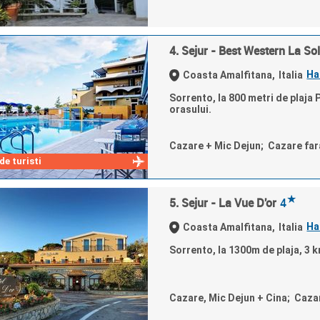
4. Sejur - Best Western La So
Ha
Coasta Amalfitana,
Italia
Sorrento, la 800 metri de plaja P
orasului.
Cazare + Mic Dejun; Cazare fa
e turisti
★
5. Sejur - La Vue D'or
4
Ha
Coasta Amalfitana,
Italia
Sorrento, la 1300m de plaja, 3 k
Cazare, Mic Dejun + Cina; Caza