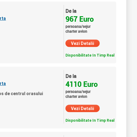
De la
967 Euro
rta
persoana/sejur
charter avion
Vezi Detalii
Disponibilitate In Timp Real
De la
4110 Euro
rta
persoana/sejur
os de centrul orasului
charter avion
Vezi Detalii
Disponibilitate In Timp Real