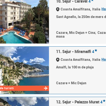
10. Sejur - Caravel
4
Ha
Coasta Amalfitana,
Italia
Sant Agnello, la 250m de mers d
Cazare, Mic Dejun + Cina; Caza
masa
★
11. Sejur - Miramalfi
4
Ha
Coasta Amalfitana,
Italia
Amalfi, la 100 m de plaja
Cazare + Mic Dejun
e turisti
★
12. Sejur - Palazzo Murat
4