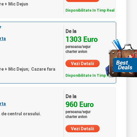
re + Mic Dejun
Disponibilitate In Timp Real
★
De la
1303 Euro
rta
persoana/sejur
charter avion
Vezi Detalii
re + Mic Dejun; Cazare fara
Disponibilitate In Timp Real
De la
960 Euro
rta
persoana/sejur
 de centrul orasului.
charter avion
Vezi Detalii