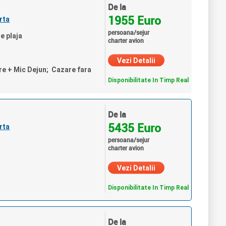
De la
1955 Euro
rta
persoana/sejur
e plaja
charter avion
Vezi Detalii
re + Mic Dejun; Cazare fara
Disponibilitate In Timp Real
De la
5435 Euro
rta
persoana/sejur
charter avion
Vezi Detalii
Disponibilitate In Timp Real
De la