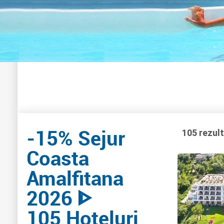
-15% Sejur
105 rezul
Coasta
Amalfitana
2026 ᐈ
105 Hoteluri