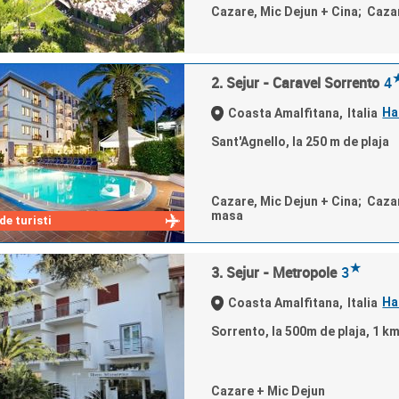
Cazare, Mic Dejun + Cina; Caza
2. Sejur - Caravel Sorrento
4
Ha
Coasta Amalfitana,
Italia
Sant'Agnello, la 250 m de plaja
Cazare, Mic Dejun + Cina; Caza
masa
e turisti
★
3. Sejur - Metropole
3
Ha
Coasta Amalfitana,
Italia
Sorrento, la 500m de plaja, 1 km
Cazare + Mic Dejun