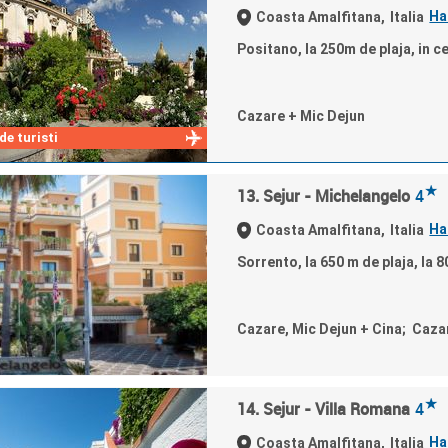
Ha
Coasta Amalfitana,
Italia
Positano, la 250m de plaja, in c
Cazare + Mic Dejun
e turisti
★
13. Sejur - Michelangelo
4
Ha
Coasta Amalfitana,
Italia
Sorrento, la 650 m de plaja, la
Cazare, Mic Dejun + Cina; Caza
★
14. Sejur - Villa Romana
4
Ha
Coasta Amalfitana,
Italia