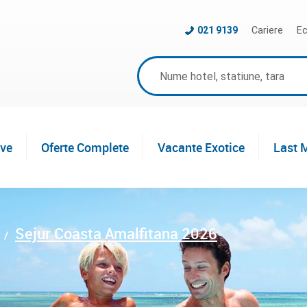
021 9139
Cariere
Ec
ive
Oferte Complete
Vacante Exotice
Last 
Sejur Coasta Amalfitana 2026