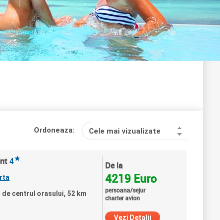
Ordoneaza:
Cele mai vizualizate
★
nt
4
De la
4219 Euro
rta
persoana/sejur
 de centrul orasului, 52 km
charter avion
Vezi Detalii