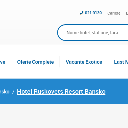
021 9139
Cariere
E
ive
Oferte Complete
Vacante Exotice
Last 
Hotel Ruskovets Resort Bansko
nsko