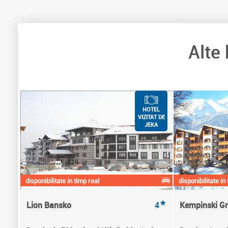
Alte
HOTEL
VIZITAT DE
JEKA
disponibilitate in timp real
disponibilitate in
★
Lion Bansko
4
Kempinski G