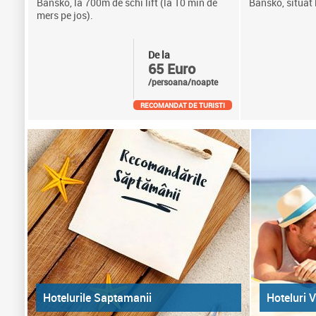
Bansko, la 700m de schi lift (la 10 min de
Bansko, situat 
mers pe jos).
De la
65 Euro
/persoana/noapte
RECOMANDAT DE TURISTI
Hoteluri V
Hotelurile Saptamanii