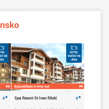
nsko
TEL
HOTEL
TAT DE
VIZITAT DE
EKA
JEKA
disponibilitate in timp real
★
★
4
Spa Resort St Ivan Rilski
4