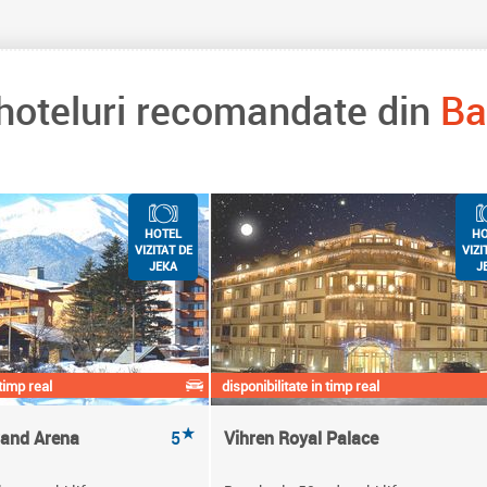
 hoteluri recomandate din
Ba
HOTEL
HO
VIZITAT DE
VIZI
JEKA
J
 timp real
disponibilitate in timp real
★
rand Arena
5
Vihren Royal Palace