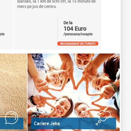
Bansko, la 1 km de schi lift, la 15 minute de
mers pe jos de centru.
De la
104 Euro
pte
/persoana/noapte
RECOMANDAT DE TURISTI
Cariere Jeka