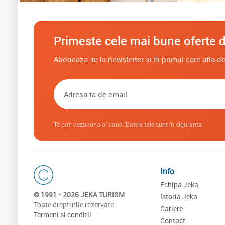
Primeste cele mai bune oferte d
Aboneaza-te la newsletter si fii primul care afla 
Te poti dezabona oricand. Datele tale sunt in siguranta.
Info
Echipa Jeka
© 1991 - 2026 JEKA TURISM
Istoria Jeka
Toate drepturile rezervate.
Cariere
Termeni si conditii
Contact