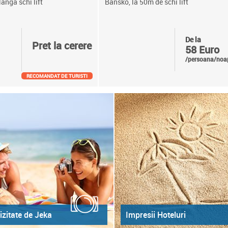
langa schi lift
Bansko, la 50m de schi lift
De la
Pret la cerere
58 Euro
/persoana/noa
RECOMANDAT DE TURISTI
izitate de Jeka
Impresii Hoteluri