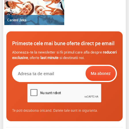
Cariere Jeka
Primeste cele mai bune oferte direct pe email
Aboneaza-te la newsletter si fii primul care afla despre
reduceri
exclusive
, oferte
last minute
si destinatii noi.
Te poti dezabona oricand. Datele tale sunt in siguranta.