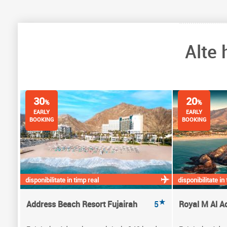
Alte
30
20
%
%
EARLY
EARLY
BOOKING
BOOKING
disponibilitate in timp real
disponibilitate in
★
Address Beach Resort Fujairah
5
Royal M Al A