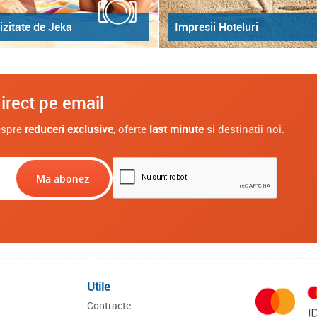
izitate de Jeka
Impresii Hoteluri
irect pe email
despre
reduceri exclusive
, oferte
last minute
si destinatii noi.
Utile
Contracte