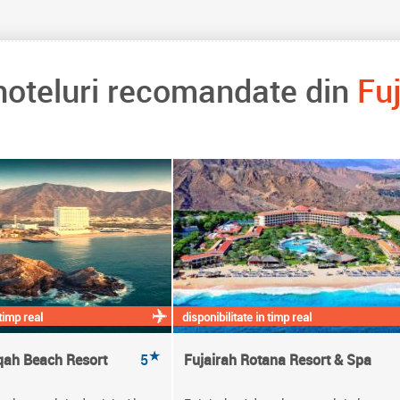
 hoteluri recomandate din
Fu
 timp real
disponibilitate in timp real
★
qah Beach Resort
5
Fujairah Rotana Resort & Spa