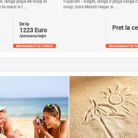
t, langa plaja de nisip Al
Fujairah - Adgat, langa o plaja lunga c
la mare si l ...
nisip, intre Muntii Hajar si ...
De la
Pret la ce
1223 Euro
/persoana/sejur
RECOMANDAT DE TURISTI
RECOMANDAT DE TU