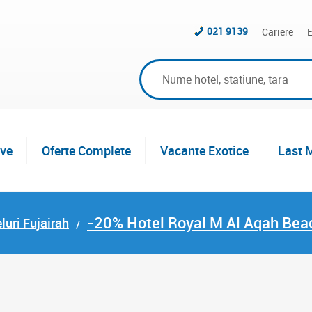
021 9139
Cariere
E
ive
Oferte Complete
Vacante Exotice
Last 
-20% Hotel Royal M Al Aqah Beac
luri Fujairah