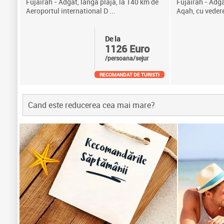
Fujairah - Adgat, langa plaja, la 140 km de
Fujairah - Adga
Aeroportul international D ...
Aqah, cu vedere 
De la
1126 Euro
/persoana/sejur
RECOMANDAT DE TURISTI
Cand este reducerea cea mai mare?