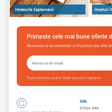
Hoteluri V
Hotelurile Saptamanii
Primeste cele mai bune oferte d
Aboneaza-te la newsletter si fii primul care afla 
Te poti dezabona oricand. Datele tale sunt in siguranta.
Info
Echipa Jeka