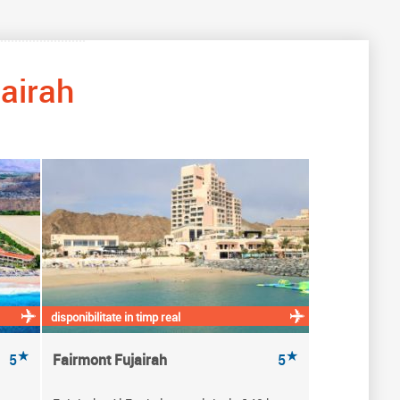
jairah
disponibilitate in timp real
★
★
5
Fairmont Fujairah
5