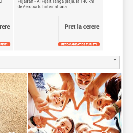
u
Fujairah - Al Fqait, langa plaja, la 140 km
de Aeroportul internationa ...
rere
Pret la cerere
RISTI
RECOMANDAT DE TURISTI