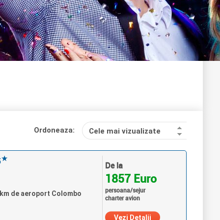
Ordoneaza:
Cele mai vizualizate
★
5
De la
1857 Euro
persoana/sejur
0 km de aeroport Colombo
charter avion
Vezi Detalii