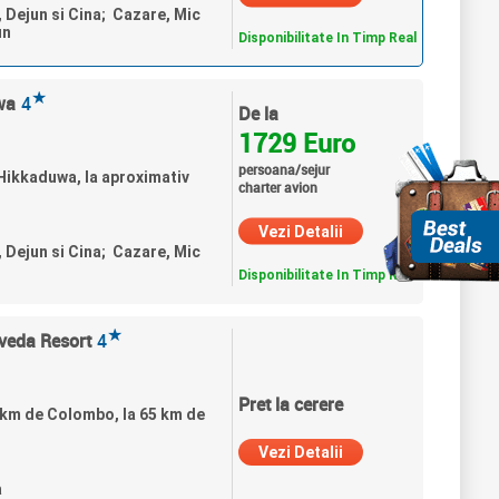
, Dejun si Cina; Cazare, Mic
un
Disponibilitate In Timp Real
★
wa
4
De la
1729 Euro
persoana/sejur
Hikkaduwa, la aproximativ
charter avion
Vezi Detalii
, Dejun si Cina; Cazare, Mic
Disponibilitate In Timp Real
★
rveda Resort
4
Pret la cerere
 km de Colombo, la 65 km de
Vezi Detalii
a