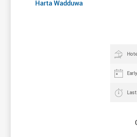
Harta Wadduwa
Hote
Earl
Last