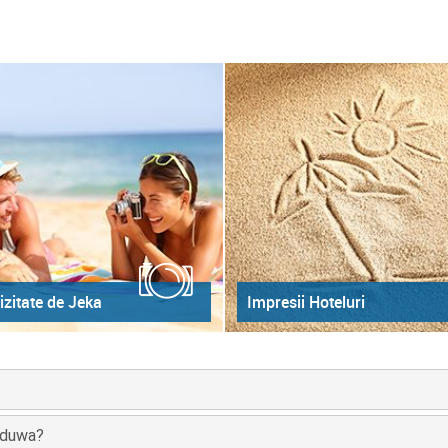
izitate de Jeka
Impresii Hoteluri
adduwa?