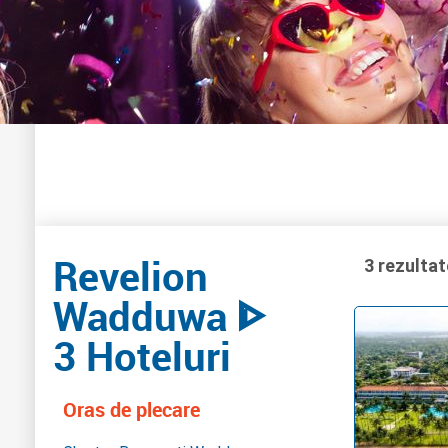
Revelion
3 rezultat
Wadduwa ᐈ
3 Hoteluri
Oras de plecare