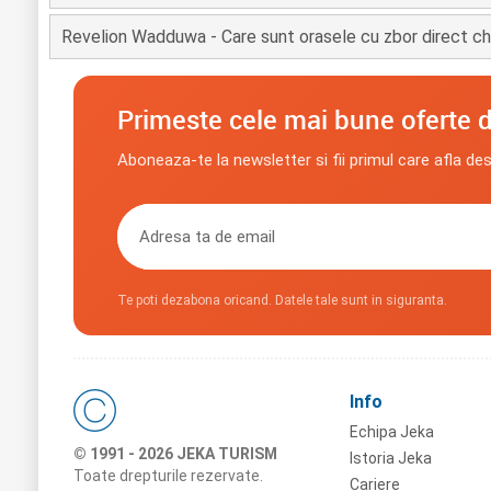
Revelion Wadduwa - Care sunt orasele cu zbor direct ch
Primeste cele mai bune oferte d
Aboneaza-te la newsletter si fii primul care afla de
Te poti dezabona oricand. Datele tale sunt in siguranta.
Info
Echipa Jeka
© 1991 - 2026 JEKA TURISM
Istoria Jeka
Toate drepturile rezervate.
Cariere