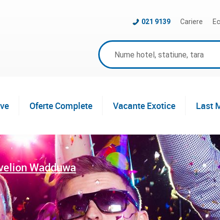
021 9139
Cariere
Ec
ive
Oferte Complete
Vacante Exotice
Last 
velion Wadduwa