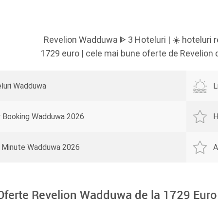
Revelion Wadduwa ᐈ 3 Hoteluri | ☀️ hoteluri r
1729 euro | cele mai bune oferte de Revelion
luri Wadduwa
L
y Booking Wadduwa 2026
H
 Minute Wadduwa 2026
A
Oferte Revelion Wadduwa de la
1729
Euro