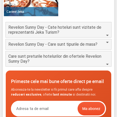
Cariere Jeka
Revelion Sunny Day - Cate hoteluri sunt vizitate de
reprezentantii Jeka Turism?
Revelion Sunny Day - Care sunt tipurile de masa?
Care sunt preturile hotelurilor din ofertele Revelion
Sunny Day?
Primeste cele mai bune oferte direct pe email
Aboneaza-te la newsletter si fii primul care afla despre
reduceri exclusive
, oferte
last minute
si destinatii noi.