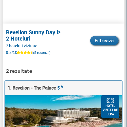
Revelion Sunny Day ᐈ
2 Hoteluri
Filtreaza
2 hoteluri vizitate
9.2/10
(5 recenzii)
2 rezultate
★
1. Revelion - The Palace
5
HOTEL
VIZITAT DE
JEKA