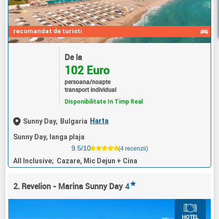
recomandat de turisti
De la
102 Euro
persoana/noapte
transport individual
Disponibilitate In Timp Real
Harta
Sunny Day,
Bulgaria
Sunny Day, langa plaja
9.5/10
(4 recenzii)
All Inclusive; Cazare, Mic Dejun + Cina
★
2. Revelion - Marina Sunny Day
4
HOTEL