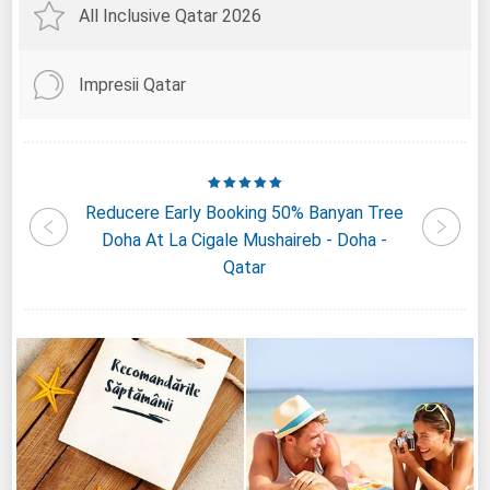
All Inclusive Qatar 2026
Impresii Qatar
rriott
Reducere Early Booking 50% Banyan Tree
Redu
Qatar
Doha At La Cigale Mushaireb - Doha -
Premiu
Qatar