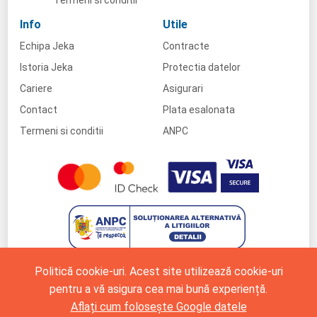
Info
Utile
Echipa Jeka
Contracte
Istoria Jeka
Protectia datelor
Cariere
Asigurari
Contact
Plata esalonata
Termeni si conditii
ANPC
Politică cookie-uri. Acest site utilizează cookie-uri
pentru a vă asigura cea mai bună experiență.
Aflați cum folosește Google datele