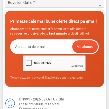
Revelion Qatar?
Primeste cele mai bune oferte direct pe email
Aboneaza-te la newsletter si fii primul care afla despre
reduceri exclusive
, oferte
last minute
si destinatii noi.
Te poti dezabona oricand. Datele tale sunt in siguranta.
© 1991 - 2026 JEKA TURISM
Toate drepturile rezervate.
Termeni si conditii