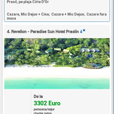
Prasil, pe plaja Côte D'Or
Cazare, Mic Dejun + Cina; Cazare + Mic Dejun; Cazare fara
masa
★
4. Revelion - Paradise Sun Hotel Praslin
4
De la
3302 Euro
persoana/sejur
charter avion