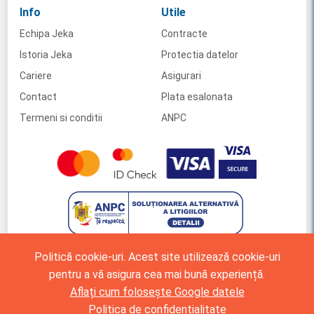
Info
Utile
Echipa Jeka
Contracte
Istoria Jeka
Protectia datelor
Cariere
Asigurari
Contact
Plata esalonata
Termeni si conditii
ANPC
Politică cookie-uri. Acest site utilizează cookie-uri
pentru a vă asigura cea mai bună experiență.
Aflați cum folosește Google datele
Politica de confidențialitate