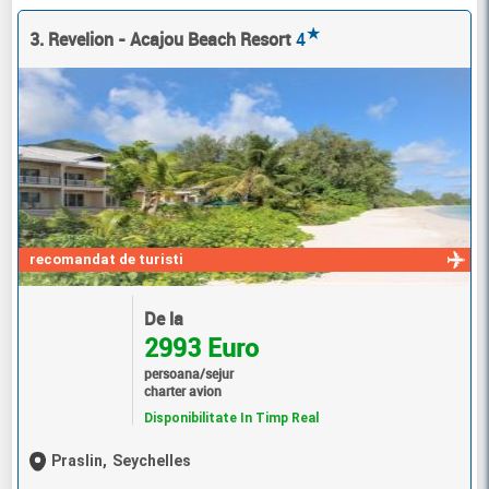
★
3. Revelion - Acajou Beach Resort
4
recomandat de turisti
De la
2993 Euro
persoana/sejur
charter avion
Disponibilitate In Timp Real
Praslin,
Seychelles