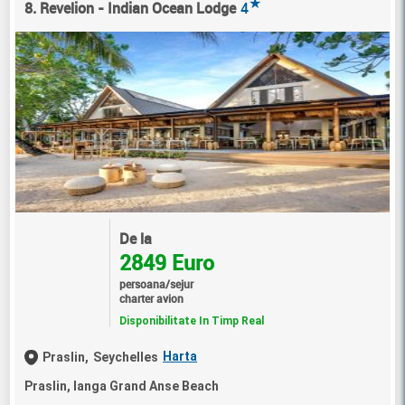
★
8. Revelion - Indian Ocean Lodge
4
De la
2849 Euro
persoana/sejur
charter avion
Disponibilitate In Timp Real
Harta
Praslin,
Seychelles
Praslin, langa Grand Anse Beach