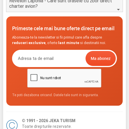
Revelion Laponia - Care sunt orasele cu zbor direct
charter avion?
Primeste cele mai bune oferte direct pe email
Aboneaza-te la newsletter si fii primul care afla despre
reduceri exclusive
, oferte
last minute
si destinatii noi.
Te poti dezabona oricand. Datele tale sunt in siguranta.
© 1991 - 2026 JEKA TURISM
Toate drepturile rezervate.