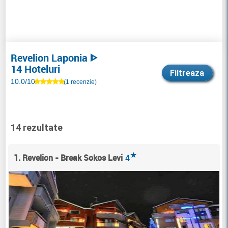
Revelion Laponia ᐈ
14 Hoteluri
Filtreaza
10.0/10
(1 recenzie)
14 rezultate
★
1. Revelion - Break Sokos Levi
4