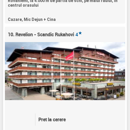
Rovaniemi, la 4.000 m de partia de schi, pe malul raului, in
centrul orasului
Cazare, Mic Dejun + Cina
★
10. Revelion - Scandic Rukahovi
4
Pret la cerere