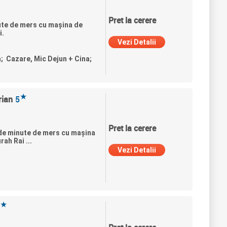
Pret la cerere
nute de mers cu mașina de
i.
Vezi Detalii
a; Cazare, Mic Dejun + Cina;
★
rian
5
Pret la cerere
0 de minute de mers cu maşina
ah Rai ...
Vezi Detalii
★