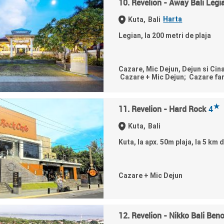
10. Revelion - Away Bali Leg
Harta
Kuta,
Bali
Legian, la 200 metri de plaja
Cazare, Mic Dejun, Dejun si Cin
Cazare + Mic Dejun; Cazare fa
★
11. Revelion - Hard Rock
4
Kuta,
Bali
Kuta, la apx. 50m plaja, la 5 km 
Cazare + Mic Dejun
12. Revelion - Nikko Bali Ben