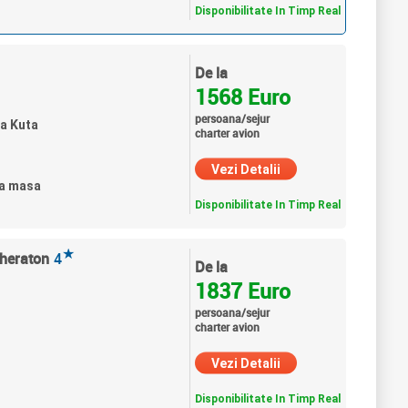
Disponibilitate In Timp Real
De la
1568 Euro
persoana/sejur
ja Kuta
charter avion
Vezi Detalii
ra masa
Disponibilitate In Timp Real
★
Sheraton
4
De la
1837 Euro
persoana/sejur
charter avion
Vezi Detalii
Disponibilitate In Timp Real