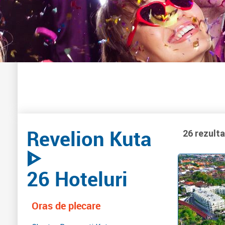
Revelion Kuta
26 rezult
ᐈ
26 Hoteluri
Oras de plecare