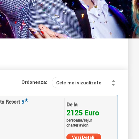
Ordoneaza:
Cele mai vizualizate
★
uta Resort
5
De la
2125 Euro
persoana/sejur
charter avion
Vezi Detalii