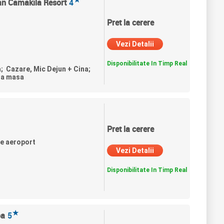
ian Camakila Resort
4
Pret la cerere
Vezi Detalii
Disponibilitate In Timp Real
a; Cazare, Mic Dejun + Cina;
ra masa
Pret la cerere
de aeroport
Vezi Detalii
Disponibilitate In Timp Real
★
oa
5