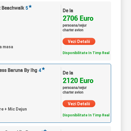
★
At Beachwalk
5
De la
2706 Euro
persoana/sejur
charter avion
Vezi Detalii
ra masa
Disponibilitate In Timp Real
★
ress Baruna By Ihg
4
De la
2120 Euro
persoana/sejur
charter avion
Vezi Detalii
re + Mic Dejun
Disponibilitate In Timp Real
★