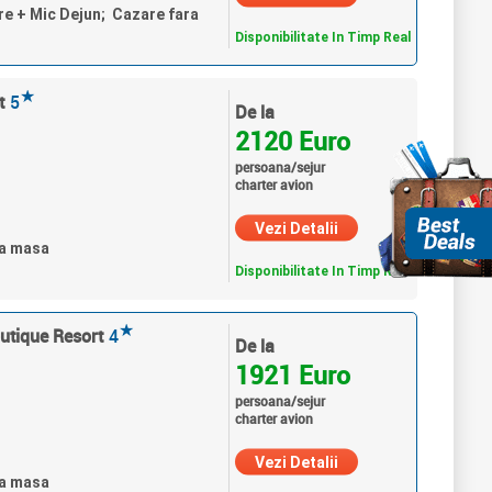
re + Mic Dejun; Cazare fara
Disponibilitate In Timp Real
★
t
5
De la
2120 Euro
persoana/sejur
charter avion
Vezi Detalii
ra masa
Disponibilitate In Timp Real
★
utique Resort
4
De la
1921 Euro
persoana/sejur
charter avion
Vezi Detalii
ra masa