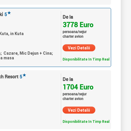
★
ki
5
De la
3778 Euro
persoana/sejur
Kuta, in Kuta
charter avion
Vezi Detalii
a; Cazare, Mic Dejun + Cina;
ra masa
Disponibilitate In Timp Real
★
ch Resort
5
De la
1704 Euro
persoana/sejur
charter avion
Vezi Detalii
Disponibilitate In Timp Real