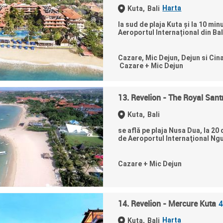
Harta
Kuta,
Bali
la sud de plaja Kuta și la 10 mi
Aeroportul Internațional din Bal
Cazare, Mic Dejun, Dejun si Cin
Cazare + Mic Dejun
13. Revelion - The Royal Sant
Kuta,
Bali
se află pe plaja Nusa Dua, la 2
de Aeroportul Internaţional Ngur
Cazare + Mic Dejun
14. Revelion - Mercure Kuta
4
Harta
Kuta,
Bali