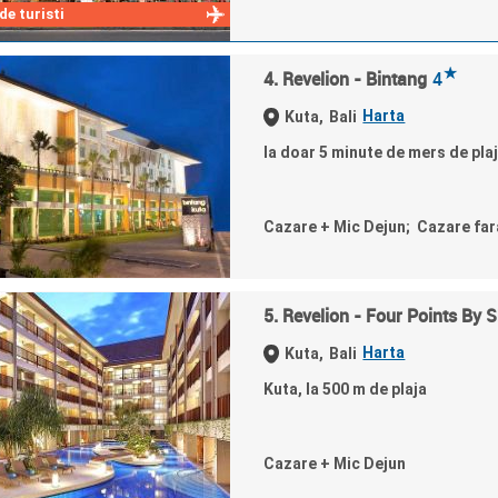
e turisti
★
4. Revelion - Bintang
4
Harta
Kuta,
Bali
la doar 5 minute de mers de pla
Cazare + Mic Dejun; Cazare fa
5. Revelion - Four Points By 
Harta
Kuta,
Bali
Kuta, la 500 m de plaja
Cazare + Mic Dejun