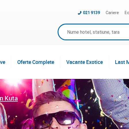
021 9139
Cariere
Ec
ive
Oferte Complete
Vacante Exotice
Last 
n Kuta