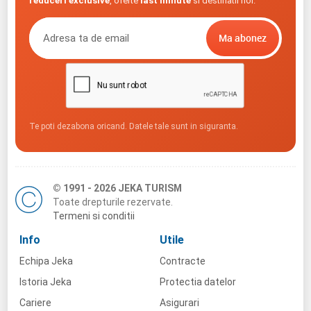
reduceri exclusive
, oferte
last minute
si destinatii noi.
Te poti dezabona oricand. Datele tale sunt in siguranta.
© 1991 - 2026 JEKA TURISM
Toate drepturile rezervate.
Termeni si conditii
Info
Utile
Echipa Jeka
Contracte
Istoria Jeka
Protectia datelor
Cariere
Asigurari