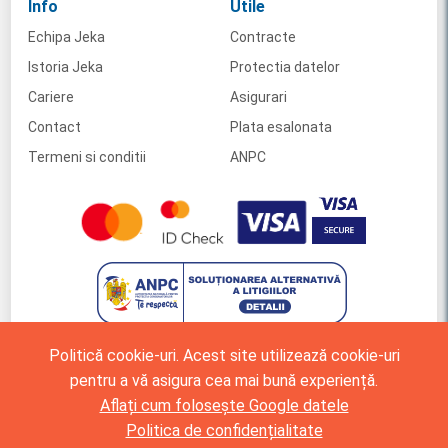
Info
Utile
Echipa Jeka
Contracte
Istoria Jeka
Protectia datelor
Cariere
Asigurari
Contact
Plata esalonata
Termeni si conditii
ANPC
Politică cookie-uri. Acest site utilizează cookie-uri
pentru a vă asigura cea mai bună experiență.
Aflați cum folosește Google datele
Politica de confidențialitate