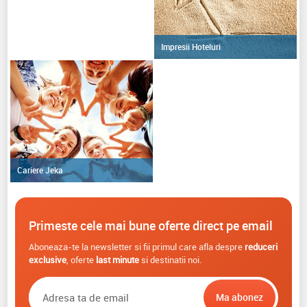
Impresii Hoteluri
Cariere Jeka
Primeste cele mai bune oferte direct pe email
Aboneaza-te la newsletter si fii primul care afla despre
reduceri
exclusive
, oferte
last minute
si destinatii noi.