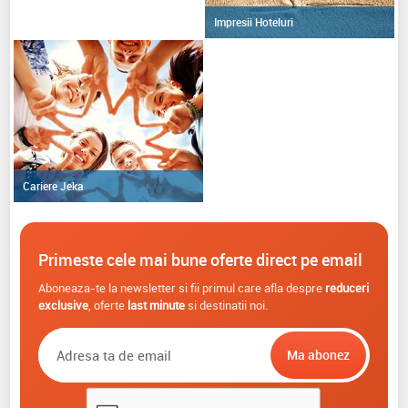
Impresii Hoteluri
Cariere Jeka
Primeste cele mai bune oferte direct pe email
Aboneaza-te la newsletter si fii primul care afla despre
reduceri
exclusive
, oferte
last minute
si destinatii noi.