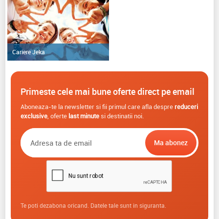
Cariere Jeka
Primeste cele mai bune oferte direct pe email
Aboneaza-te la newsletter si fii primul care afla despre
reduceri
exclusive
, oferte
last minute
si destinatii noi.
Te poti dezabona oricand. Datele tale sunt in siguranta.