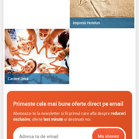
Impresii Hoteluri
Cariere Jeka
Primeste cele mai bune oferte direct pe email
Aboneaza-te la newsletter si fii primul care afla despre
reduceri
exclusive
, oferte
last minute
si destinatii noi.